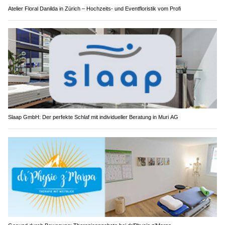
Atelier Floral Danilda in Zürich – Hochzeits- und Eventfloristik vom Profi
Slaap GmbH: Der perfekte Schlaf mit individueller Beratung in Muri AG