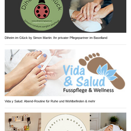
Diheim im Glück by Simon Martin: Ihr privater Pflegepartner im Baselland
Vida y Salud: Abend-Routine für Ruhe und Wohlbefinden & mehr