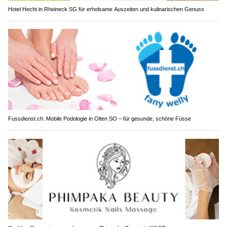
Hotel Hecht in Rheineck SG für erholsame Auszeiten und kulinarischen Genuss
Fussdienst.ch: Mobile Podologie in Olten SO – für gesunde, schöne Füsse