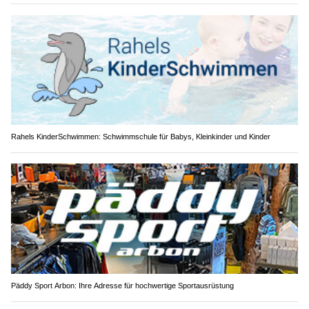
Rahels KinderSchwimmen: Schwimmschule für Babys, Kleinkinder und Kinder
Päddy Sport Arbon: Ihre Adresse für hochwertige Sportausrüstung