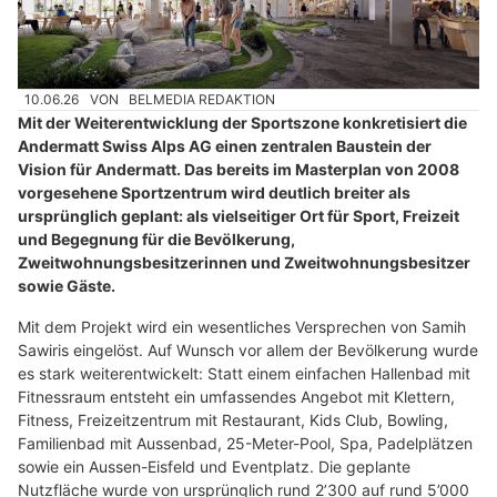
10.06.26
VON
BELMEDIA REDAKTION
Mit der Weiterentwicklung der Sportszone konkretisiert die
Andermatt Swiss Alps AG einen zentralen Baustein der
Vision für Andermatt. Das bereits im Masterplan von 2008
vorgesehene Sportzentrum wird deutlich breiter als
ursprünglich geplant: als vielseitiger Ort für Sport, Freizeit
und Begegnung für die Bevölkerung,
Zweitwohnungsbesitzerinnen und Zweitwohnungsbesitzer
sowie Gäste.
Mit dem Projekt wird ein wesentliches Versprechen von Samih
Sawiris eingelöst. Auf Wunsch vor allem der Bevölkerung wurde
es stark weiterentwickelt: Statt einem einfachen Hallenbad mit
Fitnessraum entsteht ein umfassendes Angebot mit Klettern,
Fitness, Freizeitzentrum mit Restaurant, Kids Club, Bowling,
Familienbad mit Aussenbad, 25-Meter-Pool, Spa, Padelplätzen
sowie ein Aussen-Eisfeld und Eventplatz. Die geplante
Nutzfläche wurde von ursprünglich rund 2’300 auf rund 5’000