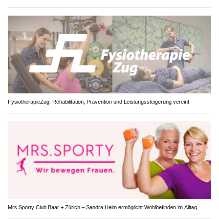
FysiotherapieZug: Rehabilitation, Prävention und Leistungssteigerung vereint
Mrs.Sporty Club Baar + Zürich – Sandra Heim ermöglicht Wohlbefinden im Alltag