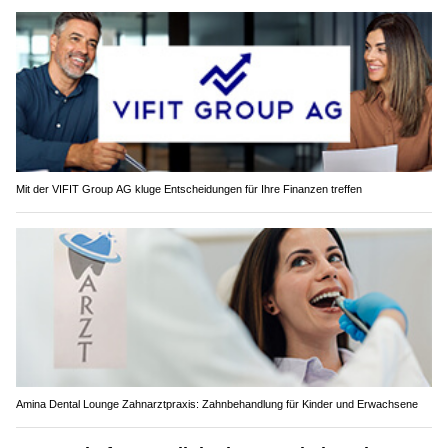
Mit der VIFIT Group AG kluge Entscheidungen für Ihre Finanzen treffen
Amina Dental Lounge Zahnarztpraxis: Zahnbehandlung für Kinder und Erwachsene