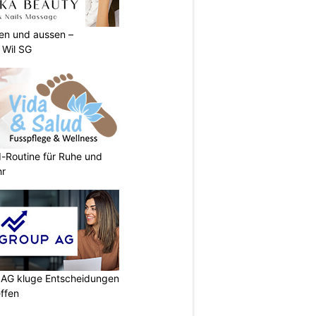
nen und aussen –
 Wil SG
d-Routine für Ruhe und
hr
p AG kluge Entscheidungen
effen