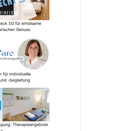
neck SG für erholsame
arischen Genuss
r für individuelle
und -begleitung
gung: Therapieangebote
pa