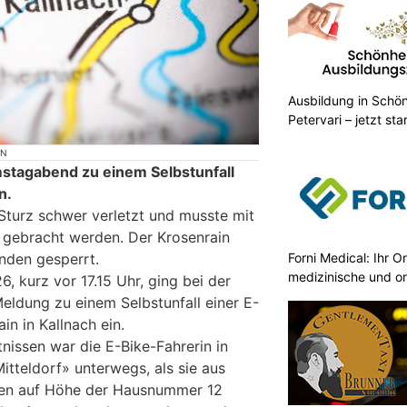
Ausbildung in Schön
Petervari – jetzt sta
ON
amstagabend zu einem Selbstunfall
n.
Sturz schwer verletzt und musste mit
l gebracht werden. Der Krosenrain
Forni Medical: Ihr O
nden gesperrt.
medizinische und o
 kurz vor 17.15 Uhr, ging bei der
eldung zu einem Selbstunfall einer E-
in in Kallnach ein.
nissen war die E-Bike-Fahrerin in
itteldorf» unterwegs, als sie aus
den auf Höhe der Hausnummer 12