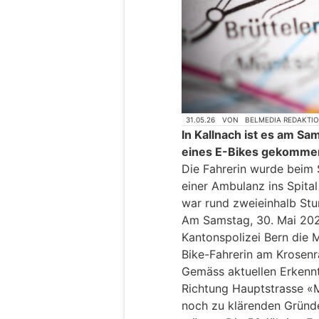
31.05.26
VON
BELMEDIA REDAKTI
In Kallnach ist es am S
eines E-Bikes gekomme
Die Fahrerin wurde beim 
einer Ambulanz ins Spita
war rund zweieinhalb Stu
Am Samstag, 30. Mai 2026,
Kantonspolizei Bern die M
Bike-Fahrerin am Krosenra
Gemäss aktuellen Erkennt
Richtung Hauptstrasse «M
noch zu klärenden Grün