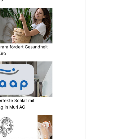
rara fördert Gesundheit
üro
rfekte Schlaf mit
ng in Muri AG