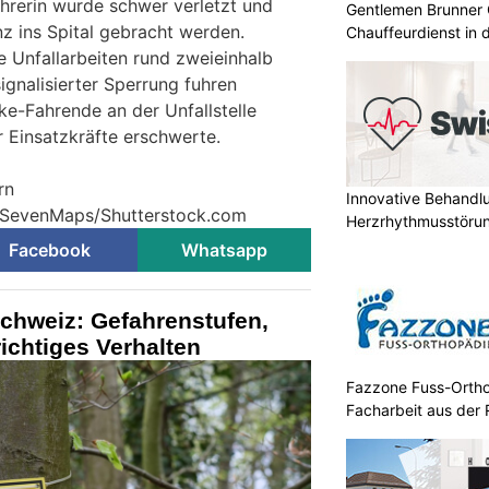
ahrerin wurde schwer verletzt und
Gentlemen Brunner 
z ins Spital gebracht werden.
Chauffeurdienst in 
e Unfallarbeiten rund zweieinhalb
ignalisierter Sperrung fuhren
ke-Fahrende an der Unfallstelle
r Einsatzkräfte erschwerte.
rn
Innovative Behandl
© SevenMaps/Shutterstock.com
Herzrhythmusstörun
Facebook
Whatsapp
chweiz: Gefahrenstufen,
ichtiges Verhalten
Fazzone Fuss-Ortho
Facharbeit aus der 