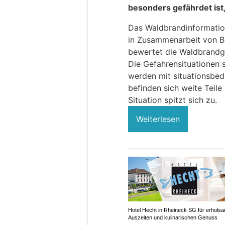
besonders gefährdet ist,
Das Waldbrandinformatio
in Zusammenarbeit von B
bewertet die Waldbrandge
Die Gefahrensituationen s
werden mit situationsbed
befinden sich weite Teile
Situation spitzt sich zu.
Weiterlesen
Hotel Hecht in Rheineck SG für erhols
Auszeiten und kulinarischen Genuss