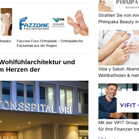
Strahlen Sie von in
Phimpaka Beauty in
himpaka
Fazzone Fuss-Orthopädie – Orthopädische
Facharbeit aus der Region
 Wohlfühlarchitektur und
m Herzen der
Vida y Salud: Aben
Wohlbefinden & me
Mit der VIFIT Grou
für Ihre Finanzen tr