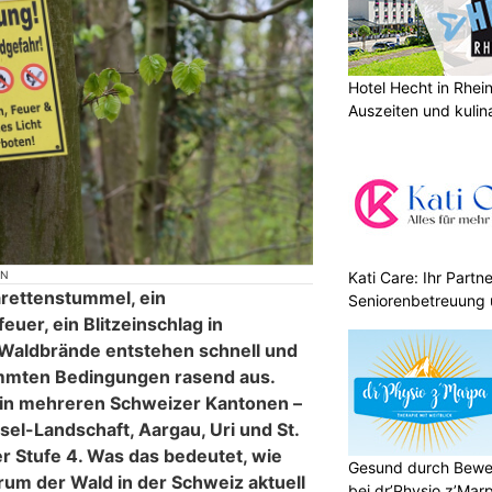
Hotel Hecht in Rhei
Auszeiten und kulin
ON
Kati Care: Ihr Partne
rettenstummel, ein
Seniorenbetreuung 
euer, ein Blitzeinschlag in
Waldbrände entstehen schnell und
immten Bedingungen rasend aus.
 in mehreren Schweizer Kantonen –
sel-Landschaft, Aargau, Uri und St.
r Stufe 4. Was das bedeutet, wie
Gesund durch Bewe
rum der Wald in der Schweiz aktuell
bei dr’Physio z’Mar