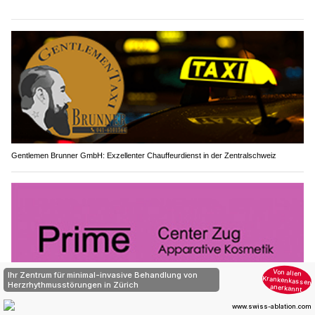
Gentlemen Brunner GmbH: Exzellenter Chauffeurdienst in der Zentralschweiz
Prime Center Zug: Ihr Institut für dauerhafte Haarentfernung und Kryolipolyse