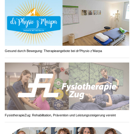
Gesund durch Bewegung: Therapieangebote bei dr’Physio z’Marpa
FysiotherapieZug: Rehabilitation, Prävention und Leistungssteigerung vereint