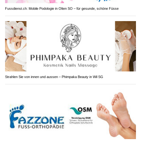
Fussdienst.ch: Mobile Podologie in Olten SO – für gesunde, schöne Füsse
Strahlen Sie von innen und aussen – Phimpaka Beauty in Wil SG