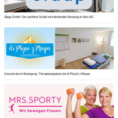
Slaap GmbH: Der perfekte Schlaf mit individueller Beratung in Muri AG
Gesund durch Bewegung: Therapieangebote bei dr’Physio z’Marpa