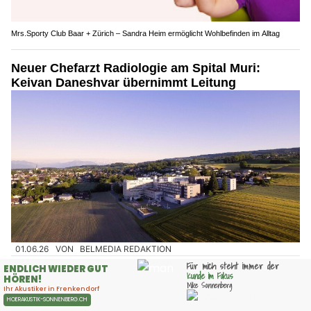
Mrs.Sporty Club Baar + Zürich – Sandra Heim ermöglicht Wohlbefinden im Alltag
Neuer Chefarzt Radiologie am Spital Muri:
Keivan Daneshvar übernimmt Leitung
01.06.26
VON
BELMEDIA REDAKTION
Die Spitalleitung hat PD Dr. med. Keivan Daneshvar zum
neuen Chefarzt Radiologie gewählt.
Er tritt seine Funktion am 1. Dezember 2026 an und übernimmt