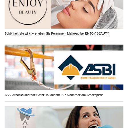
Schönheit, die wirkt – erleben Sie Permanent Make-up bei ENJOY BEAUTY
ASBI Arbeitssicherheit GmbH in Muttenz BL: Sicherheit am Arbeitsplatz