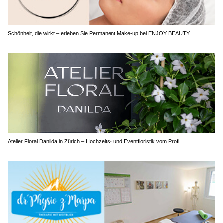
Schönheit, die wirkt – erleben Sie Permanent Make-up bei ENJOY BEAUTY
Atelier Floral Danilda in Zürich – Hochzeits- und Eventfloristik vom Profi