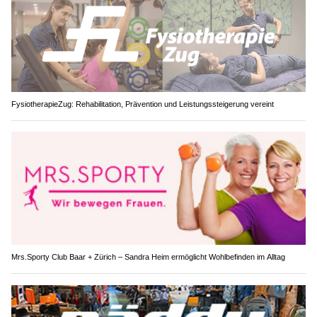
FysiotherapieZug: Rehabilitation, Prävention und Leistungssteigerung vereint
Mrs.Sporty Club Baar + Zürich – Sandra Heim ermöglicht Wohlbefinden im Alltag