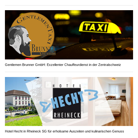
Gentlemen Brunner GmbH: Exzellenter Chauffeurdienst in der Zentralschweiz
Hotel Hecht in Rheineck SG für erholsame Auszeiten und kulinarischen Genuss