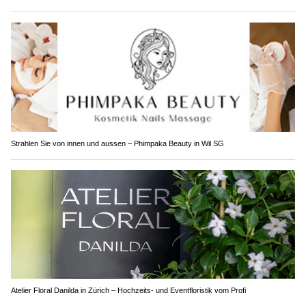
Strahlen Sie von innen und aussen – Phimpaka Beauty in Wil SG
Atelier Floral Danilda in Zürich – Hochzeits- und Eventfloristik vom Profi