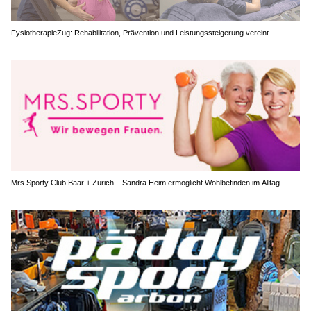
FysiotherapieZug: Rehabilitation, Prävention und Leistungssteigerung vereint
Mrs.Sporty Club Baar + Zürich – Sandra Heim ermöglicht Wohlbefinden im Alltag