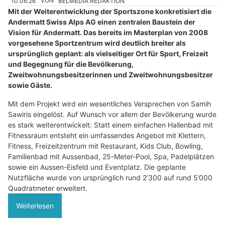
10.06.26
VON
BELMEDIA REDAKTION
Mit der Weiterentwicklung der Sportszone konkretisiert die
Andermatt Swiss Alps AG einen zentralen Baustein der
Vision für Andermatt. Das bereits im Masterplan von 2008
vorgesehene Sportzentrum wird deutlich breiter als
ursprünglich geplant: als vielseitiger Ort für Sport, Freizeit
und Begegnung für die Bevölkerung,
Zweitwohnungsbesitzerinnen und Zweitwohnungsbesitzer
sowie Gäste.
Mit dem Projekt wird ein wesentliches Versprechen von Samih
Sawiris eingelöst. Auf Wunsch vor allem der Bevölkerung wurde
es stark weiterentwickelt: Statt einem einfachen Hallenbad mit
Fitnessraum entsteht ein umfassendes Angebot mit Klettern,
Fitness, Freizeitzentrum mit Restaurant, Kids Club, Bowling,
Familienbad mit Aussenbad, 25-Meter-Pool, Spa, Padelplätzen
sowie ein Aussen-Eisfeld und Eventplatz. Die geplante
Nutzfläche wurde von ursprünglich rund 2’300 auf rund 5’000
Quadratmeter erweitert.
Weiterlesen