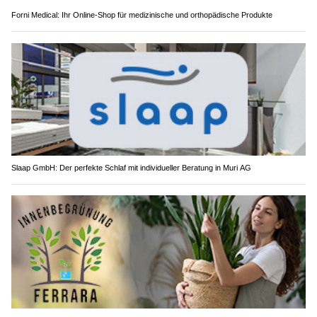
Forni Medical: Ihr Online-Shop für medizinische und orthopädische Produkte
Slaap GmbH: Der perfekte Schlaf mit individueller Beratung in Muri AG