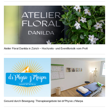
Atelier Floral Danilda in Zürich – Hochzeits- und Eventfloristik vom Profi
Gesund durch Bewegung: Therapieangebote bei dr’Physio z’Marpa