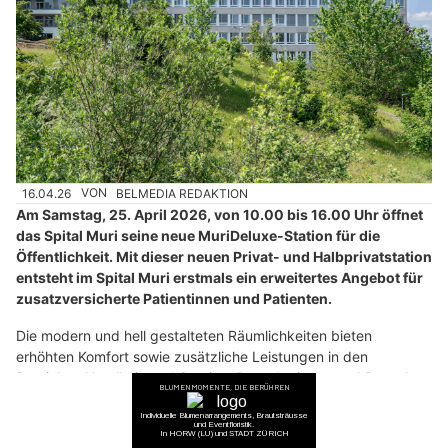
16.04.26
VON
BELMEDIA REDAKTION
Am Samstag, 25. April 2026, von 10.00 bis 16.00 Uhr öffnet
das Spital Muri seine neue MuriDeluxe-Station für die
Öffentlichkeit. Mit dieser neuen Privat- und Halbprivatstation
entsteht im Spital Muri erstmals ein erweitertes Angebot für
zusatzversicherte Patientinnen und Patienten.
Die modern und hell gestalteten Räumlichkeiten bieten
erhöhten Komfort sowie zusätzliche Leistungen in den
Bereichen Hotellerie und Service. Besucherinnen und Besucher
haben im Rahmen geführter Rundgänge am Samstag, 25. April
2026, die Möglichkeit, einen exklusiven Einblick in die neue
Station zu erhalten.