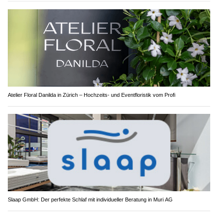
Atelier Floral Danilda in Zürich – Hochzeits- und Eventfloristik vom Profi
Slaap GmbH: Der perfekte Schlaf mit individueller Beratung in Muri AG