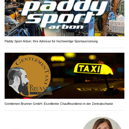
Päddy Sport Arbon: Ihre Adresse für hochwertige Sportausrüstung
Gentlemen Brunner GmbH: Exzellenter Chauffeurdienst in der Zentralschweiz