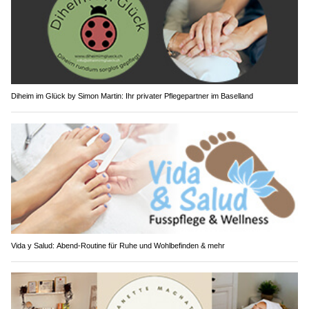
Diheim im Glück by Simon Martin: Ihr privater Pflegepartner im Baselland
Vida y Salud: Abend-Routine für Ruhe und Wohlbefinden & mehr