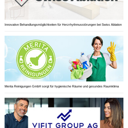
Innovative Behandlungsmöglichkeiten für Herzrhythmusstörungen bei Swiss Ablation
Merita Reinigungen GmbH sorgt für hygienische Räume und gesundes Raumklima