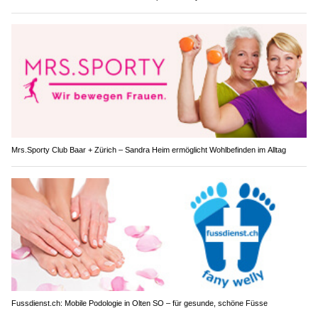
Mrs.Sporty Club Baar + Zürich – Sandra Heim ermöglicht Wohlbefinden im Alltag
Fussdienst.ch: Mobile Podologie in Olten SO – für gesunde, schöne Füsse