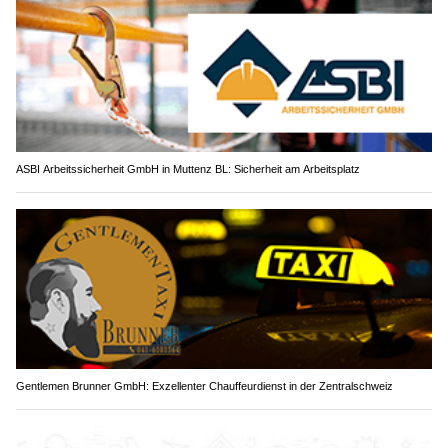
ASBI Arbeitssicherheit GmbH in Muttenz BL: Sicherheit am Arbeitsplatz
Gentlemen Brunner GmbH: Exzellenter Chauffeurdienst in der Zentralschweiz