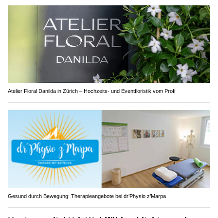
Atelier Floral Danilda in Zürich – Hochzeits- und Eventfloristik vom Profi
Gesund durch Bewegung: Therapieangebote bei dr’Physio z’Marpa