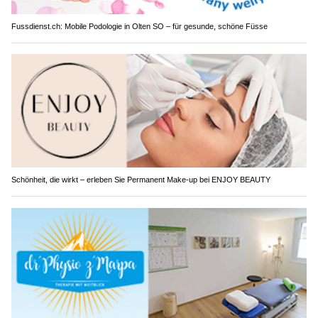
Fussdienst.ch: Mobile Podologie in Olten SO – für gesunde, schöne Füsse
Schönheit, die wirkt – erleben Sie Permanent Make-up bei ENJOY BEAUTY