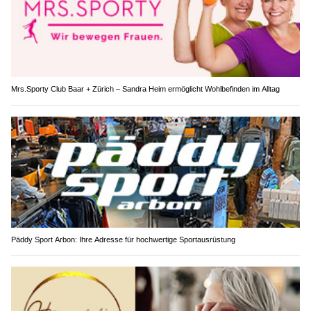
Mrs.Sporty Club Baar + Zürich – Sandra Heim ermöglicht Wohlbefinden im Alltag
Päddy Sport Arbon: Ihre Adresse für hochwertige Sportausrüstung