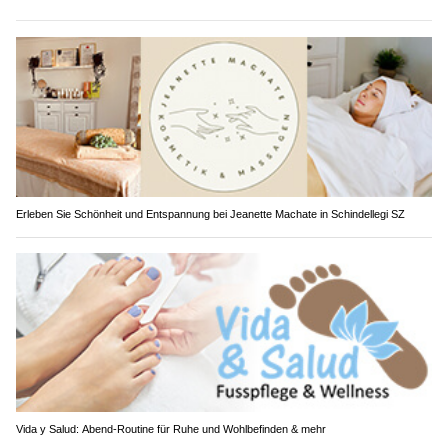
Erleben Sie Schönheit und Entspannung bei Jeanette Machate in Schindellegi SZ
Vida y Salud: Abend-Routine für Ruhe und Wohlbefinden & mehr