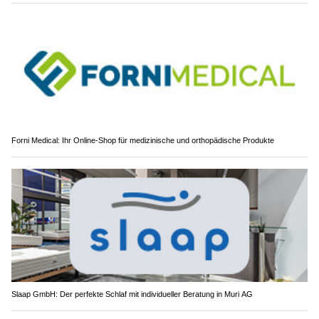
Forni Medical: Ihr Online-Shop für medizinische und orthopädische Produkte
Slaap GmbH: Der perfekte Schlaf mit individueller Beratung in Muri AG