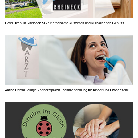
Hotel Hecht in Rheineck SG für erholsame Auszeiten und kulinarischen Genuss
Amina Dental Lounge Zahnarztpraxis: Zahnbehandlung für Kinder und Erwachsene