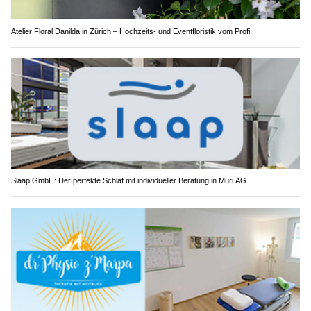
Atelier Floral Danilda in Zürich – Hochzeits- und Eventfloristik vom Profi
Slaap GmbH: Der perfekte Schlaf mit individueller Beratung in Muri AG