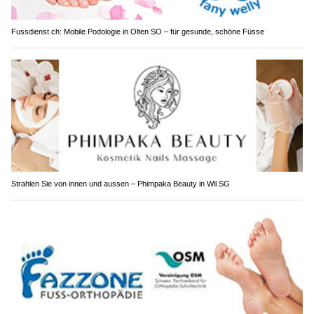
Fussdienst.ch: Mobile Podologie in Olten SO – für gesunde, schöne Füsse
Strahlen Sie von innen und aussen – Phimpaka Beauty in Wil SG