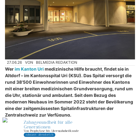
27.06.26
VON
BELMEDIA REDAKTION
Wer
im Kanton Uri
medizinische Hilfe braucht, findet sie in
Altdorf – im Kantonsspital Uri (KSU). Das Spital versorgt die
rund 38'500 Einwohnerinnen und Einwohner des Kantons
mit einer breiten medizinischen Grundversorgung, rund um
die Uhr, stationär und ambulant. Seit dem Bezug des
modernen Neubaus im Sommer 2022 steht der Bevölkerung
eine der zeitgemässesten Spitalinfrastrukturen der
Zentralschweiz zur Verfügung.
Das Kantonsspital Uri ist eine selbständige Unternehmung des
öffentlichen Rechts. Sein Auftrag ist im Gesetz über das
Kantonsspital Uri sowie im Leistungsauftrag des Landrates