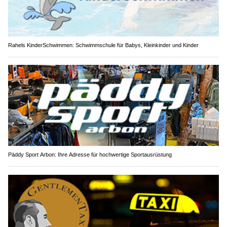
Rahels KinderSchwimmen: Schwimmschule für Babys, Kleinkinder und Kinder
Päddy Sport Arbon: Ihre Adresse für hochwertige Sportausrüstung