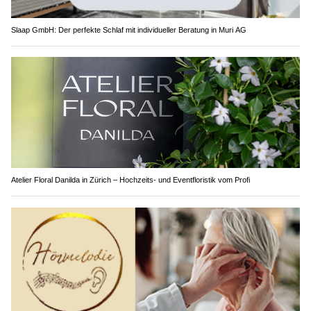
Slaap GmbH: Der perfekte Schlaf mit individueller Beratung in Muri AG
Atelier Floral Danilda in Zürich – Hochzeits- und Eventfloristik vom Profi