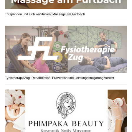
Entspannen und sich wohlfühlen: Massage am Furtbach
FysiotherapieZug: Rehabilitation, Prävention und Leistungssteigerung vereint