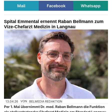
Mail
Facebook
Whatsapp
Spital Emmental ernennt Raban Bellmann zum
Vize-Chefarzt Medizin in Langnau
13.04.26
VON
BELMEDIA REDAKTION
Per 1. Mai übernimmt Dr. med. Raban Bellmann die Funktion
als stellvertretender Chefarzt Medizin am Standort Langnau