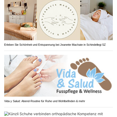
Erleben Sie Schönheit und Entspannung bei Jeanette Machate in Schindellegi SZ
Vida y Salud: Abend-Routine für Ruhe und Wohlbefinden & mehr