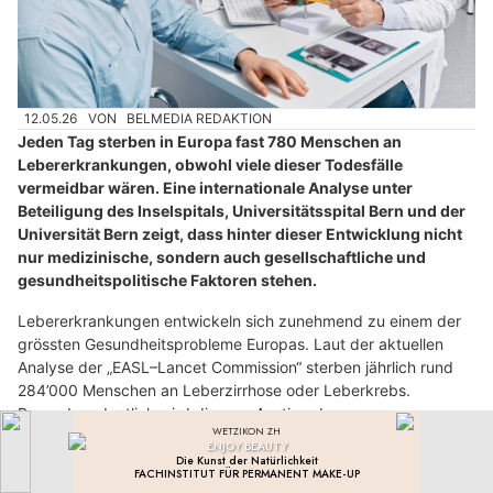
12.05.26
VON
BELMEDIA REDAKTION
Jeden Tag sterben in Europa fast 780 Menschen an
Lebererkrankungen, obwohl viele dieser Todesfälle
vermeidbar wären. Eine internationale Analyse unter
Beteiligung des Inselspitals, Universitätsspital Bern und der
Universität Bern zeigt, dass hinter dieser Entwicklung nicht
nur medizinische, sondern auch gesellschaftliche und
gesundheitspolitische Faktoren stehen.
Lebererkrankungen entwickeln sich zunehmend zu einem der
grössten Gesundheitsprobleme Europas. Laut der aktuellen
Analyse der „EASL–Lancet Commission“ sterben jährlich rund
284’000 Menschen an Leberzirrhose oder Leberkrebs.
Besonders deutlich wird dies am Anstieg der
Leberkrebssterblichkeit um mehr als 50 Prozent seit dem Jahr
2000. Gleichzeitig gehören Lebererkrankungen zu den
wenigen nichtübertragbaren Krankheiten, deren Häufigkeit