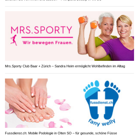
Mrs.Sporty Club Baar + Zürich – Sandra Heim ermöglicht Wohlbefinden im Alltag
Fussdienst.ch: Mobile Podologie in Olten SO – für gesunde, schöne Füsse