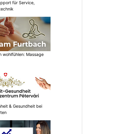
pport für Service,
technik
h wohlfühlen: Massage
heit & Gesundheit bei
rten