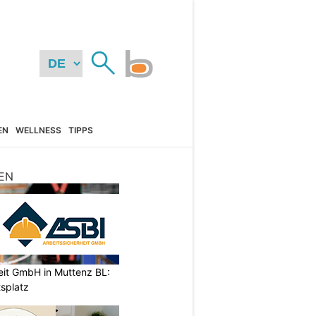
EN
WELLNESS
TIPPS
EN
eit GmbH in Muttenz BL:
tsplatz