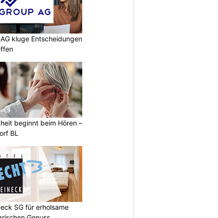
p AG kluge Entscheidungen
effen
heit beginnt beim Hören –
orf BL
neck SG für erholsame
arischen Genuss