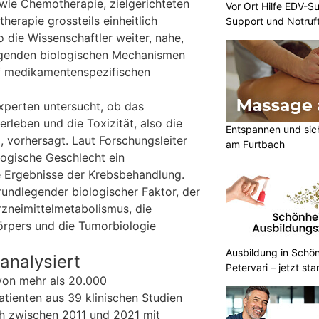
wie Chemotherapie, zielgerichteten
Vor Ort Hilfe EDV-Su
erapie grossteils einheitlich
Support und Notruf
o die Wissenschaftler weiter, nahe,
iegenden biologischen Mechanismen
uf medikamentenspezifischen
Experten untersucht, ob das
rleben und die Toxizität, also die
Entspannen und sic
, vorhersagt. Laut Forschungsleiter
am Furtbach
logische Geschlecht ein
ie Ergebnisse der Krebsbehandlung.
rundlegender biologischer Faktor, der
zneimittelmetabolismus, die
rpers und die Tumorbiologie
Ausbildung in Schön
analysiert
Petervari – jetzt sta
von mehr als 20.000
atienten aus 39 klinischen Studien
ich zwischen 2011 und 2021 mit