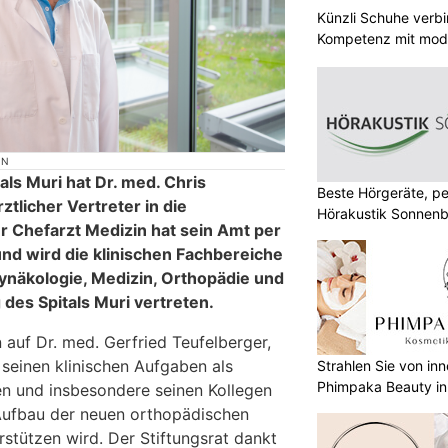
Künzli Schuhe verb
Kompetenz mit mode
ON
als Muri hat Dr. med. Chris
Beste Hörgeräte, pe
ztlicher Vertreter in die
Hörakustik Sonnenb
er Chefarzt Medizin hat sein Amt per
und wird die klinischen Fachbereiche
Gynäkologie, Medizin, Orthopädie und
 des Spitals Muri vertreten.
n auf Dr. med. Gerfried Teufelberger,
 seinen klinischen Aufgaben als
Strahlen Sie von in
Phimpaka Beauty in
n und insbesondere seinen Kollegen
Aufbau der neuen orthopädischen
erstützen wird. Der Stiftungsrat dankt