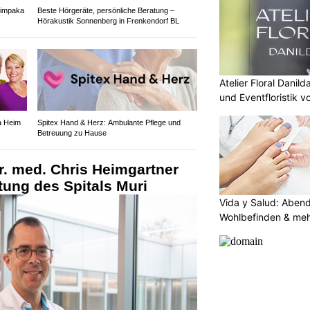
himpaka
Beste Hörgeräte, persönliche Beratung –
Hörakustik Sonnenberg in Frenkendorf BL
Atelier Floral Danild
und Eventfloristik v
a Heim
Spitex Hand & Herz: Ambulante Pflege und
Betreuung zu Hause
r. med. Chris Heimgartner
itung des Spitals Muri
Vida y Salud: Aben
Wohlbefinden & me