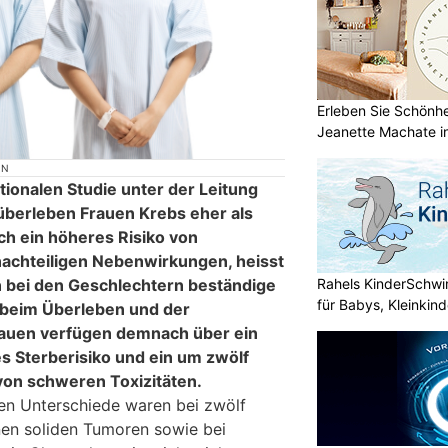
Erleben Sie Schönh
Jeanette Machate in
ON
tionalen Studie unter der Leitung
 überleben Frauen Krebs eher als
ch ein höheres Risiko von
chteiligen Nebenwirkungen, heisst
Rahels KinderSchw
n bei den Geschlechtern beständige
für Babys, Kleinkin
 beim Überleben und der
rauen verfügen demnach über ein
s Sterberisiko und ein um zwölf
von schweren Toxizitäten.
en Unterschiede waren bei zwölf
nen soliden Tumoren sowie bei