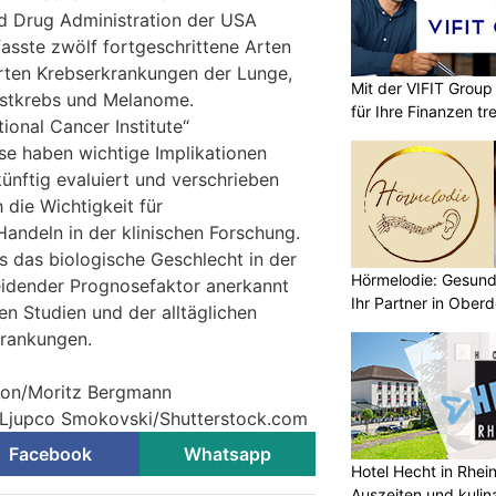
d Drug Administration der USA
fasste zwölf fortgeschrittene Arten
ten Krebserkrankungen der Lunge,
Mit der VIFIT Grou
stkrebs und Melanome.
für Ihre Finanzen tr
tional Cancer Institute“
sse haben wichtige Implikationen
ünftig evaluiert und verschrieben
 die Wichtigkeit für
Handeln in der klinischen Forschung.
s das biologische Geschlecht in der
Hörmelodie: Gesund
eidender Prognosefaktor anerkannt
Ihr Partner in Oberd
hen Studien und der alltäglichen
rankungen.
tion/Moritz Bergmann
© Ljupco Smokovski/Shutterstock.com
Facebook
Whatsapp
Hotel Hecht in Rhei
Auszeiten und kulin