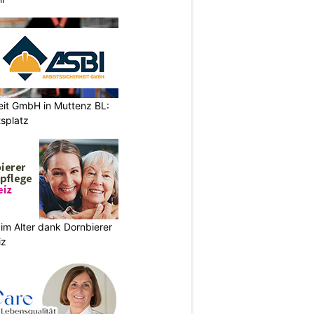
eit GmbH in Muttenz BL:
tsplatz
im Alter dank Dornbierer
iz