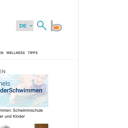
EN
WELLNESS
TIPPS
EN
immen: Schwimmschule
der und Kinder