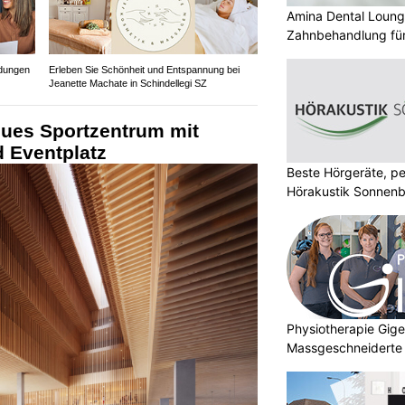
Amina Dental Loung
Zahnbehandlung für
idungen
Erleben Sie Schönheit und Entspannung bei
Jeanette Machate in Schindellegi SZ
eues Sportzentrum mit
d Eventplatz
Beste Hörgeräte, pe
Hörakustik Sonnenb
Physiotherapie Gig
Massgeschneiderte 
Gesundheit