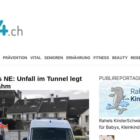
PRÄVENTION
VITAL
SENIOREN
ERNÄHRUNG
FITNESS
BEAUTY
REIS
NE: Unfall im Tunnel legt
PUBLIREPORTAG
lahm
Rahels KinderSchw
für Babys, Kleinkin