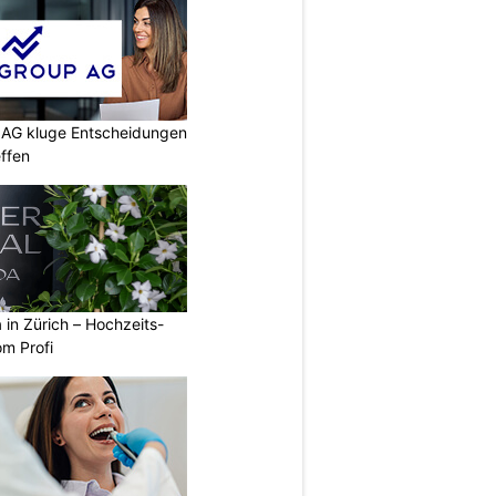
p AG kluge Entscheidungen
effen
a in Zürich – Hochzeits-
om Profi