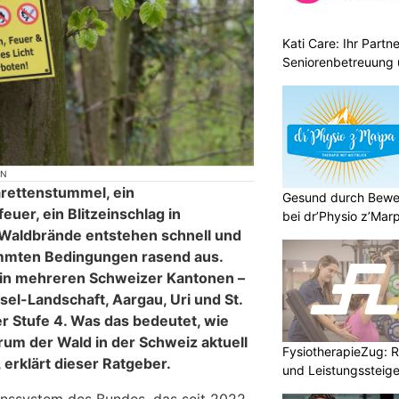
Kati Care: Ihr Partne
Seniorenbetreuung 
ON
rettenstummel, ein
Gesund durch Bewe
euer, ein Blitzeinschlag in
bei dr’Physio z’Mar
Waldbrände entstehen schnell und
immten Bedingungen rasend aus.
 in mehreren Schweizer Kantonen –
sel-Landschaft, Aargau, Uri und St.
r Stufe 4. Was das bedeutet, wie
rum der Wald in der Schweiz aktuell
FysiotherapieZug: Re
 erklärt dieser Ratgeber.
und Leistungssteige