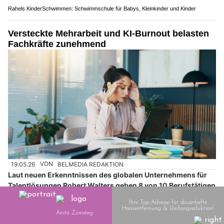
Rahels KinderSchwimmen: Schwimmschule für Babys, Kleinkinder und Kinder
Versteckte Mehrarbeit und KI-Burnout belasten
Fachkräfte zunehmend
19.05.26
VON
BELMEDIA REDAKTION
Laut neuen Erkenntnissen des globalen Unternehmens für
Talentlösungen Robert Walters geben 8 von 10 Berufstätigen
an, dass sich ihr Aufgabenbereich in den letzten 12 Monaten
inoffiziell erweitert hat.