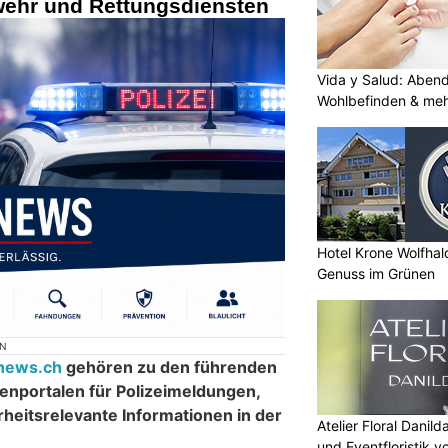
rwehr und Rettungsdiensten
Vida y Salud: Aben
Wohlbefinden & me
Hotel Krone Wolfha
Genuss im Grünen
ON
inews.ch
gehören zu den führenden
nportalen für Polizeimeldungen,
rheitsrelevante Informationen in der
Atelier Floral Danild
und Eventfloristik v