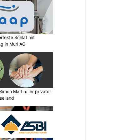
rfekte Schlaf mit
ng in Muri AG
imon Martin: Ihr privater
selland