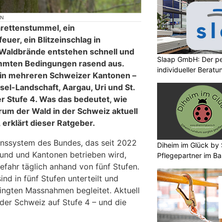
ON
rettenstummel, ein
euer, ein Blitzeinschlag in
Waldbrände entstehen schnell und
Slaap GmbH: Der pe
immten Bedingungen rasend aus.
individueller Beratu
 in mehreren Schweizer Kantonen –
sel-Landschaft, Aargau, Uri und St.
r Stufe 4. Was das bedeutet, wie
rum der Wald in der Schweiz aktuell
 erklärt dieser Ratgeber.
nssystem des Bundes, das seit 2022
Diheim im Glück by S
und und Kantonen betrieben wird,
Pflegepartner im Ba
fahr täglich anhand von fünf Stufen.
ind in fünf Stufen unterteilt und
ingten Massnahmen begleitet. Aktuell
 der Schweiz auf Stufe 4 – und die