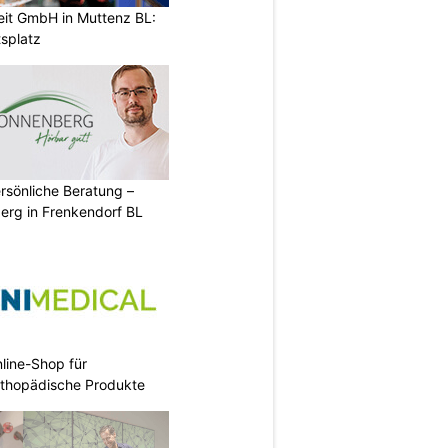
eit GmbH in Muttenz BL:
tsplatz
rsönliche Beratung –
erg in Frenkendorf BL
nline-Shop für
rthopädische Produkte