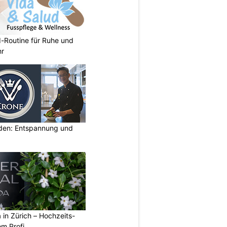
d-Routine für Ruhe und
hr
lden: Entspannung und
a in Zürich – Hochzeits-
om Profi