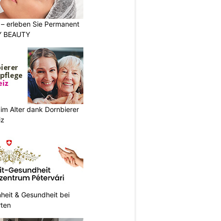
t – erleben Sie Permanent
Y BEAUTY
im Alter dank Dornbierer
iz
heit & Gesundheit bei
rten