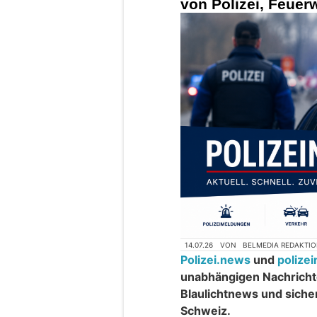
von Polizei, Feue
14.07.26
VON
BELMEDIA REDAKTI
Polizei.news
und
polize
unabhängigen Nachrichte
Blaulichtnews und siche
Schweiz.