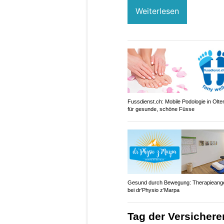
Weiterlesen
Fussdienst.ch: Mobile Podologie in Olt
für gesunde, schöne Füsse
Gesund durch Bewegung: Therapieang
bei dr’Physio z’Marpa
Tag der Versicherer