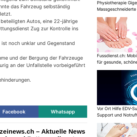
Physiotherapie Gig
nnte das Fahrzeug selbständig
Massgeschneiderte 
letzt.
Gesundheit
beteiligten Autos, eine 22-jährige
ttungsdienst Zug zur Kontrolle ins
 ist noch unklar und Gegenstand
.
Fussdienst.ch: Mobi
hme und der Bergung der Fahrzeuge
für gesunde, schön
rig an der Unfallstelle vorbeigeführt
ehinderungen.
Vor Ort Hilfe EDV-Su
Facebook
Whatsapp
Support und Notruf
izeinews.ch – Aktuelle News