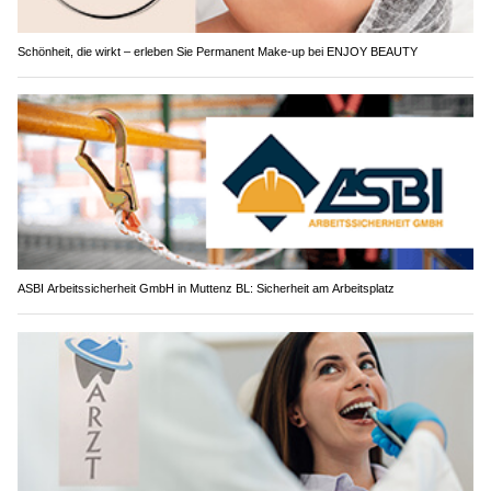
Schönheit, die wirkt – erleben Sie Permanent Make-up bei ENJOY BEAUTY
ASBI Arbeitssicherheit GmbH in Muttenz BL: Sicherheit am Arbeitsplatz