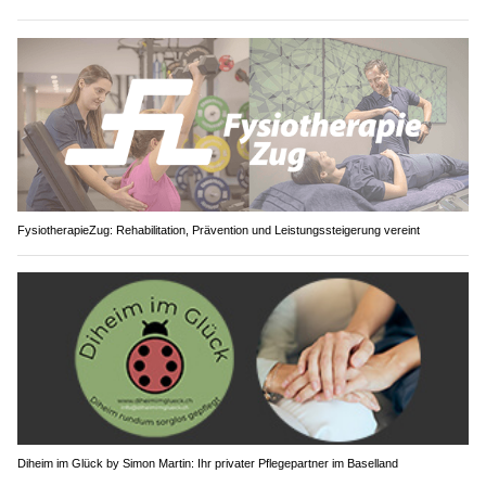
FysiotherapieZug: Rehabilitation, Prävention und Leistungssteigerung vereint
Diheim im Glück by Simon Martin: Ihr privater Pflegepartner im Baselland