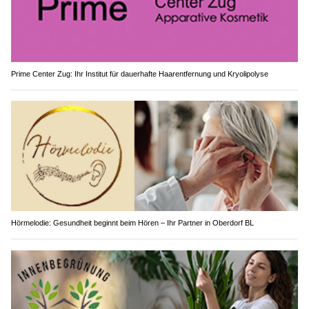
Prime Center Zug: Ihr Institut für dauerhafte Haarentfernung und Kryolipolyse
Hörmelodie: Gesundheit beginnt beim Hören – Ihr Partner in Oberdorf BL