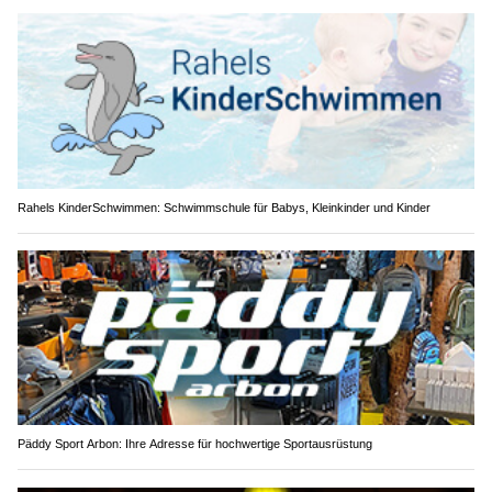
Rahels KinderSchwimmen: Schwimmschule für Babys, Kleinkinder und Kinder
Päddy Sport Arbon: Ihre Adresse für hochwertige Sportausrüstung