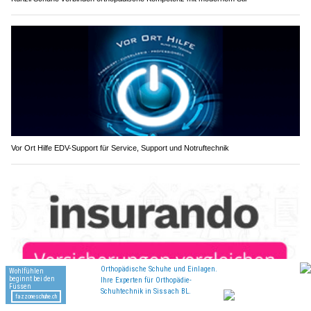
Vor Ort Hilfe EDV-Support für Service, Support und Notruftechnik
Krankenversicherungsschutz vergleichen & sparen – insurando.ch