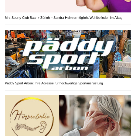
Mrs.Sporty Club Baar + Zürich – Sandra Heim ermöglicht Wohlbefinden im Alltag
Päddy Sport Arbon: Ihre Adresse für hochwertige Sportausrüstung