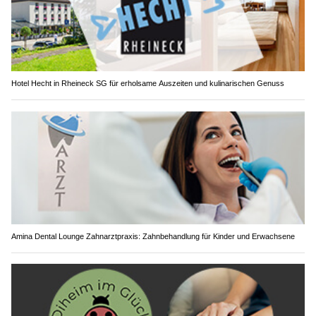
Hotel Hecht in Rheineck SG für erholsame Auszeiten und kulinarischen Genuss
Amina Dental Lounge Zahnarztpraxis: Zahnbehandlung für Kinder und Erwachsene