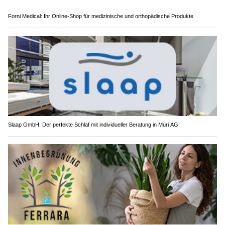
Forni Medical: Ihr Online-Shop für medizinische und orthopädische Produkte
Slaap GmbH: Der perfekte Schlaf mit individueller Beratung in Muri AG