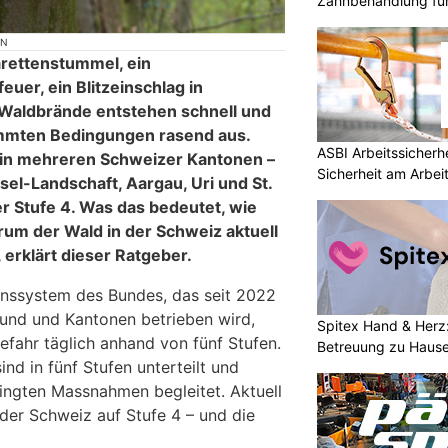
Zahnbehandlung für
ON
rettenstummel, ein
euer, ein Blitzeinschlag in
Waldbrände entstehen schnell und
immten Bedingungen rasend aus.
ASBI Arbeitssicherh
 in mehreren Schweizer Kantonen –
Sicherheit am Arbei
sel-Landschaft, Aargau, Uri und St.
r Stufe 4. Was das bedeutet, wie
rum der Wald in der Schweiz aktuell
 erklärt dieser Ratgeber.
nssystem des Bundes, das seit 2022
und und Kantonen betrieben wird,
Spitex Hand & Herz
fahr täglich anhand von fünf Stufen.
Betreuung zu Haus
ind in fünf Stufen unterteilt und
ingten Massnahmen begleitet. Aktuell
 der Schweiz auf Stufe 4 – und die