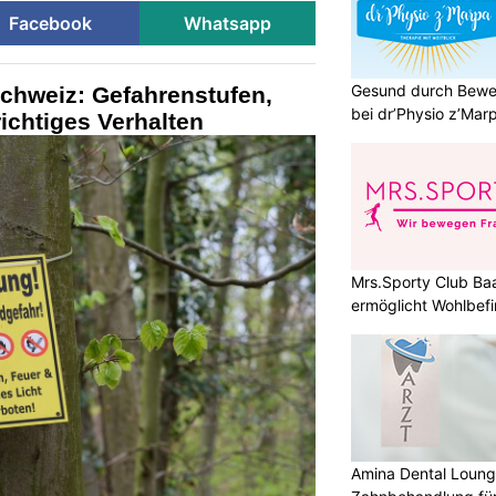
Facebook
Whatsapp
Gesund durch Bewe
chweiz: Gefahrenstufen,
bei dr’Physio z’Mar
ichtiges Verhalten
Mrs.Sporty Club Ba
ermöglicht Wohlbefi
Amina Dental Loung