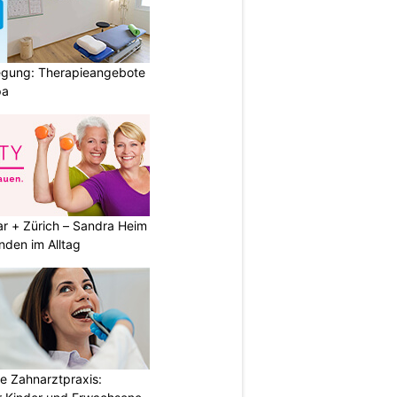
gung: Therapieangebote
pa
ar + Zürich – Sandra Heim
nden im Alltag
e Zahnarztpraxis: