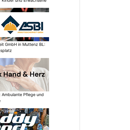
 Kinder und Erwachsene
eit GmbH in Muttenz BL:
tsplatz
: Ambulante Pflege und
e