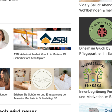
Vida y Salud: Aben
Wohlbefinden & me
Diheim im Glück by S
Pflegepartner im Ba
ASBI Arbeitssicherheit GmbH in Muttenz BL:
Sicherheit am Arbeitsplatz
Innenbegrünung Fer
idungen
Erleben Sie Schönheit und Entspannung bei
und Motivation im B
Jeanette Machate in Schindellegi SZ
ach wird neuer