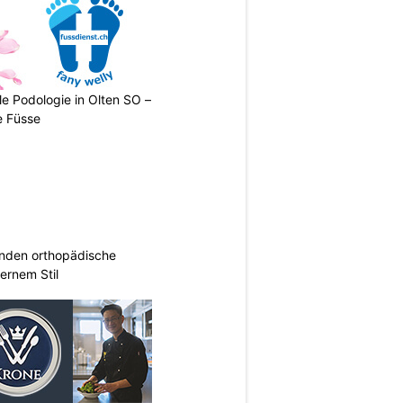
le Podologie in Olten SO –
e Füsse
inden orthopädische
rnem Stil