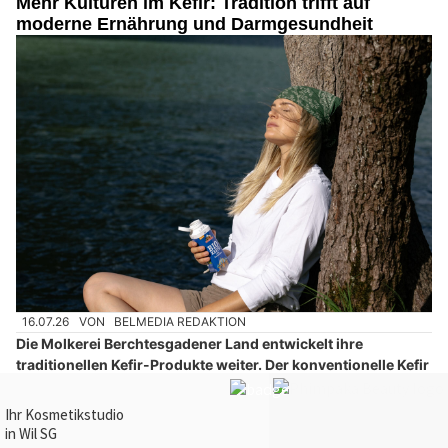
Mehr Kulturen im Kefir: Tradition trifft auf
moderne Ernährung und Darmgesundheit
16.07.26
VON
BELMEDIA REDAKTION
Die Molkerei Berchtesgadener Land entwickelt ihre
traditionellen Kefir-Produkte weiter. Der konventionelle Kefir
sowie der Bio-Kefir mild in Demeter-Qualität enthalten ab
sofort 15 verschiedene lebende Kulturen statt bisher acht
und greifen damit den Trend zu fermentierten Lebensmitteln