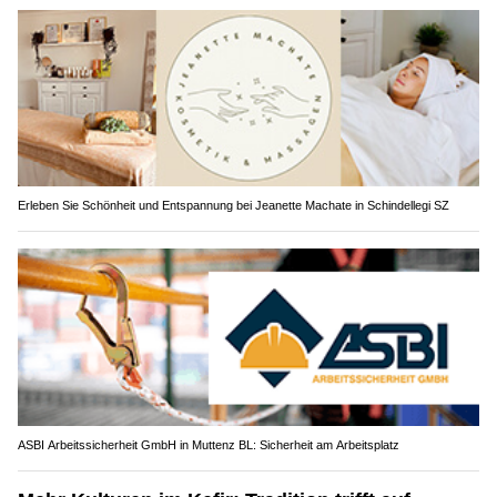
Erleben Sie Schönheit und Entspannung bei Jeanette Machate in Schindellegi SZ
ASBI Arbeitssicherheit GmbH in Muttenz BL: Sicherheit am Arbeitsplatz