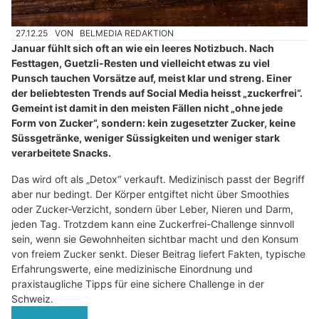
27.12.25
VON
BELMEDIA REDAKTION
Januar fühlt sich oft an wie ein leeres Notizbuch. Nach
Festtagen, Guetzli-Resten und vielleicht etwas zu viel
Punsch tauchen Vorsätze auf, meist klar und streng. Einer
der beliebtesten Trends auf Social Media heisst „zuckerfrei“.
Gemeint ist damit in den meisten Fällen nicht „ohne jede
Form von Zucker“, sondern: kein zugesetzter Zucker, keine
Süssgetränke, weniger Süssigkeiten und weniger stark
verarbeitete Snacks.
Das wird oft als „Detox“ verkauft. Medizinisch passt der Begriff
aber nur bedingt. Der Körper entgiftet nicht über Smoothies
oder Zucker-Verzicht, sondern über Leber, Nieren und Darm,
jeden Tag. Trotzdem kann eine Zuckerfrei-Challenge sinnvoll
sein, wenn sie Gewohnheiten sichtbar macht und den Konsum
von freiem Zucker senkt. Dieser Beitrag liefert Fakten, typische
Erfahrungswerte, eine medizinische Einordnung und
praxistaugliche Tipps für eine sichere Challenge in der
Schweiz.