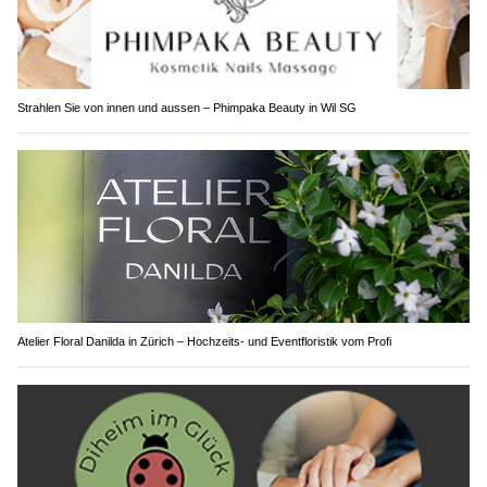
Strahlen Sie von innen und aussen – Phimpaka Beauty in Wil SG
Atelier Floral Danilda in Zürich – Hochzeits- und Eventfloristik vom Profi