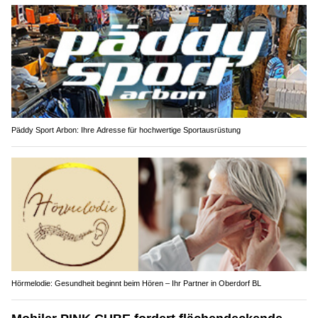
Päddy Sport Arbon: Ihre Adresse für hochwertige Sportausrüstung
Hörmelodie: Gesundheit beginnt beim Hören – Ihr Partner in Oberdorf BL