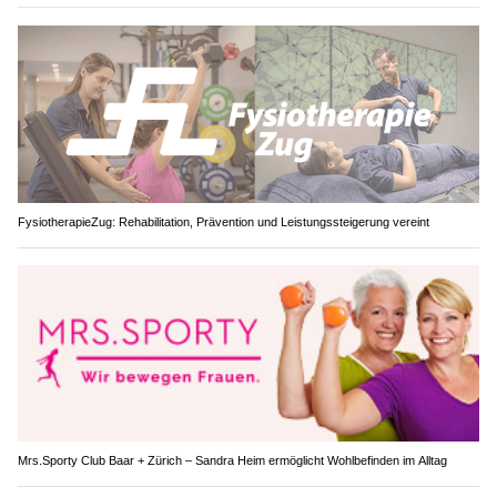
FysiotherapieZug: Rehabilitation, Prävention und Leistungssteigerung vereint
Mrs.Sporty Club Baar + Zürich – Sandra Heim ermöglicht Wohlbefinden im Alltag