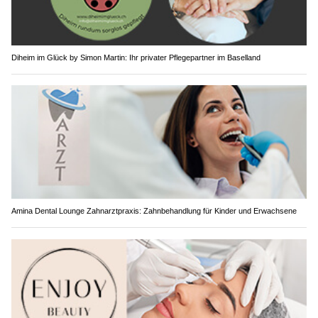
Diheim im Glück by Simon Martin: Ihr privater Pflegepartner im Baselland
Amina Dental Lounge Zahnarztpraxis: Zahnbehandlung für Kinder und Erwachsene