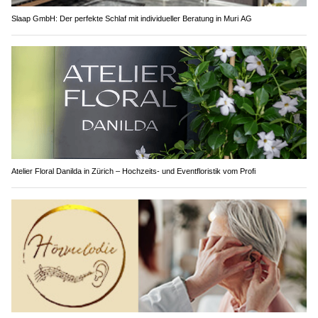
Slaap GmbH: Der perfekte Schlaf mit individueller Beratung in Muri AG
Atelier Floral Danilda in Zürich – Hochzeits- und Eventfloristik vom Profi