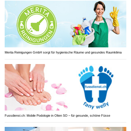
Merita Reinigungen GmbH sorgt für hygienische Räume und gesundes Raumklima
Fussdienst.ch: Mobile Podologie in Olten SO – für gesunde, schöne Füsse