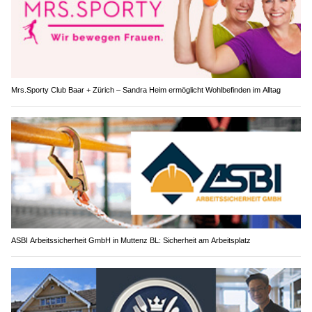
Mrs.Sporty Club Baar + Zürich – Sandra Heim ermöglicht Wohlbefinden im Alltag
ASBI Arbeitssicherheit GmbH in Muttenz BL: Sicherheit am Arbeitsplatz