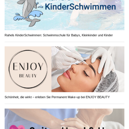
Rahels KinderSchwimmen: Schwimmschule für Babys, Kleinkinder und Kinder
Schönheit, die wirkt – erleben Sie Permanent Make-up bei ENJOY BEAUTY