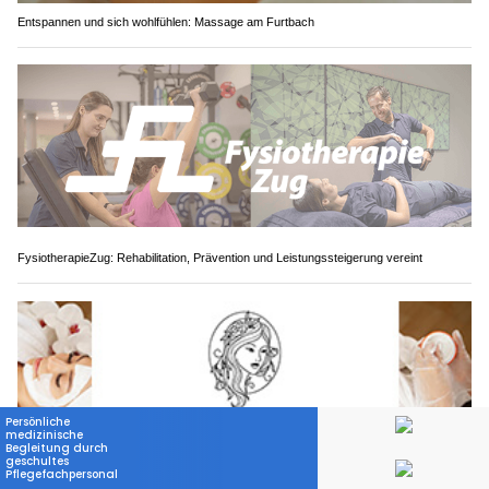
Entspannen und sich wohlfühlen: Massage am Furtbach
FysiotherapieZug: Rehabilitation, Prävention und Leistungssteigerung vereint