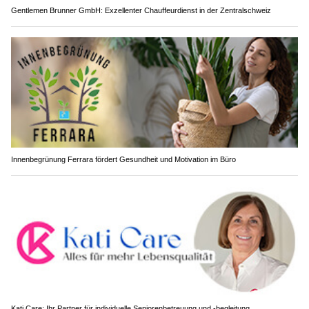
Gentlemen Brunner GmbH: Exzellenter Chauffeurdienst in der Zentralschweiz
Innenbegrünung Ferrara fördert Gesundheit und Motivation im Büro
Kati Care: Ihr Partner für individuelle Seniorenbetreuung und -begleitung