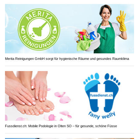
Merita Reinigungen GmbH sorgt für hygienische Räume und gesundes Raumklima
Fussdienst.ch: Mobile Podologie in Olten SO – für gesunde, schöne Füsse