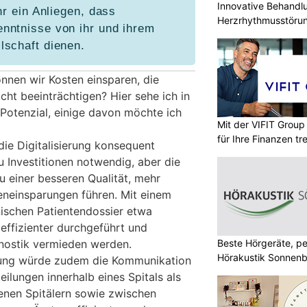
Innovative Behandl
hr ein Anliegen, dass
Herzrhythmusstörun
nntnisse von ihr und ihrem
lschaft dienen.
önnen wir Kosten einsparen, die
icht beeinträchtigen? Hier sehe ich in
Potenzial, einige davon möchte ich
Mit der VIFIT Grou
für Ihre Finanzen tr
 die Digitalisierung konsequent
u Investitionen notwendig, aber die
 einer besseren Qualität, mehr
eneinsparungen führen. Mit einem
nischen Patientendossier etwa
ffizienter durchgeführt und
Beste Hörgeräte, pe
nostik vermieden werden.
Hörakustik Sonnenb
erung würde zudem die Kommunikation
ilungen innerhalb eines Spitals als
enen Spitälern sowie zwischen