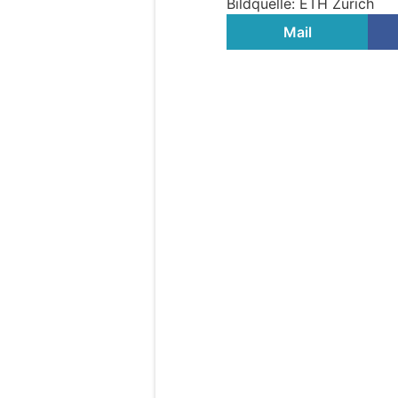
Bildquelle: ETH Zürich
Mail
Aman-Hotels setze
Djokovic auf Welln
Marketing
27.04.26
VON
BELMEDIA REDAKTI
Die zweite Phase der Lo
Tage hinweg gezieltes T
regenerative Techniken
ihrer Partnerschaft prä
Global Ambassador und 
neues Mobility & Recove
ausgewählten Aman-Dest
Aufbauend auf dem Erfolg
Djokovic im vergangenen
kombiniert das Programm 
Konditionseinheiten sowi