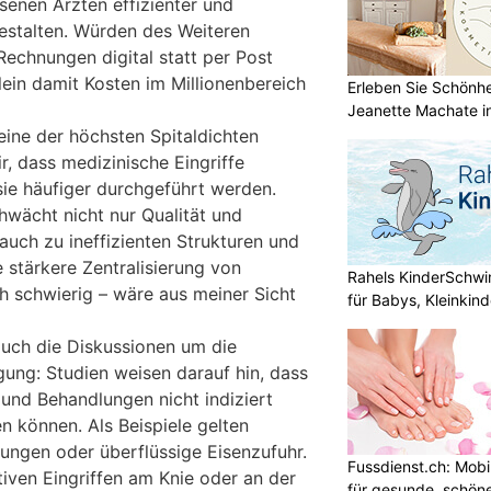
senen Ärzten effizienter und
gestalten. Würden des Weiteren
echnungen digital statt per Post
llein damit Kosten im Millionenbereich
Erleben Sie Schönh
Jeanette Machate in
 eine der höchsten Spitaldichten
r, dass medizinische Eingriffe
sie häufiger durchgeführt werden.
hwächt nicht nur Qualität und
 auch zu ineffizienten Strukturen und
 stärkere Zentralisierung von
Rahels KinderSchw
sch schwierig – wäre aus meiner Sicht
für Babys, Kleinkin
 auch die Diskussionen um die
ung: Studien weisen darauf hin, dass
nd Behandlungen nicht indiziert
en können. Als Beispiele gelten
ngen oder überflüssige Eisenzufuhr.
Fussdienst.ch: Mobi
iven Eingriffen am Knie oder an der
für gesunde, schön