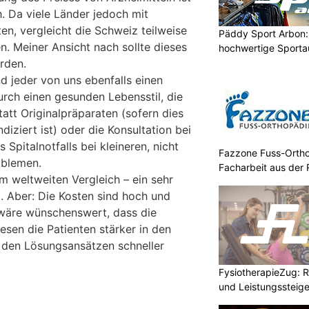
. Da viele Länder jedoch mit
en, vergleicht die Schweiz teilweise
Päddy Sport Arbon: 
n. Meiner Ansicht nach sollte dieses
hochwertige Sporta
rden.
nd jeder von uns ebenfalls einen
durch einen gesunden Lebensstil, die
att Originalpräparaten (sofern dies
diziert ist) oder die Konsultation bei
 Spitalnotfalls bei kleineren, nicht
Fazzone Fuss-Ortho
oblemen.
Facharbeit aus der 
m weltweiten Vergleich – ein sehr
 Aber: Die Kosten sind hoch und
 wäre wünschenswert, dass die
sen die Patienten stärker in den
 den Lösungsansätzen schneller
FysiotherapieZug: Re
und Leistungssteige