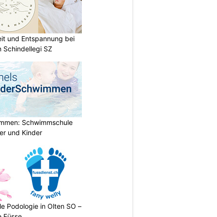
eit und Entspannung bei
 Schindellegi SZ
immen: Schwimmschule
der und Kinder
le Podologie in Olten SO –
e Füsse