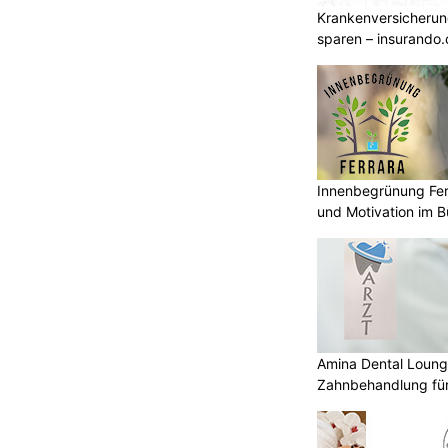
Krankenversicherun
Die ganzjährig buchbaren Programme
sparen – insurando.
ethoden, die Djokovics
re geprägt haben.
Innenbegrünung Fer
Kati Care: Ihr Partner für individuelle
und Motivation im B
Seniorenbetreuung und -begleitung
ei
Vor Ort Hilfe EDV-Support für Service, Support
und Notruftechnik
und bewältigen: Andreas
Amina Dental Loung
ra Bleisch
Zahnbehandlung für
ON
iner der renommiertesten
– und hat als politischer Häftling