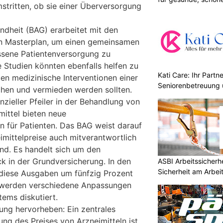
stritten, ob sie einer Überversorgung
dheit (BAG) erarbeitet mit den
en Masterplan, um einen gemeinsamen
sene Patientenversorgung zu
e Studien könnten ebenfalls helfen zu
Kati Care: Ihr Partne
len medizinische Interventionen einer
Seniorenbetreuung 
hen und vermieden werden sollten.
nzieller Pfeiler in der Behandlung von
mittel bieten neue
 für Patienten. Das BAG weist darauf
imittelpreise auch mitverantwortlich
ind. Es handelt sich um den
k in der Grundversicherung. In den
ASBI Arbeitssicherh
Sicherheit am Arbei
 diese Ausgaben um fünfzig Prozent
 werden verschiedene Anpassungen
tems diskutiert.
ung hervorheben: Ein zentrales
zung des Preises von Arzneimitteln ist