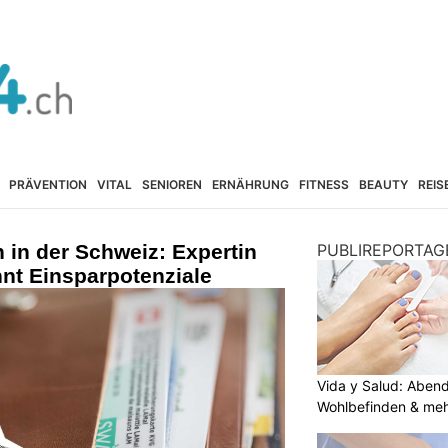
PRÄVENTION
VITAL
SENIOREN
ERNÄHRUNG
FITNESS
BEAUTY
REIS
in der Schweiz: Expertin
PUBLIREPORTAG
nt Einsparpotenziale
Vida y Salud: Aben
Wohlbefinden & me