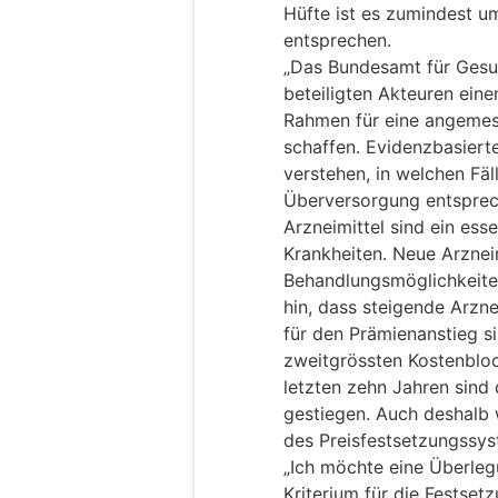
Hüfte ist es zumindest um
entsprechen.
„Das Bundesamt für Gesun
beteiligten Akteuren ein
Rahmen für eine angemes
schaffen. Evidenzbasiert
verstehen, in welchen Fäl
Überversorgung entsprec
Arzneimittel sind ein esse
Krankheiten. Neue Arznei
Behandlungsmöglichkeiten
hin, dass steigende Arzne
für den Prämienanstieg s
zweitgrössten Kostenbloc
letzten zehn Jahren sind
gestiegen. Auch deshalb
des Preisfestsetzungssys
„Ich möchte eine Überleg
Kriterium für die Festset