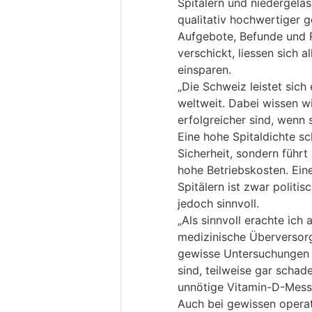
Spitälern und niedergelas
qualitativ hochwertiger 
Aufgebote, Befunde und R
verschickt, liessen sich a
einsparen.
„Die Schweiz leistet sich
weltweit. Dabei wissen wi
erfolgreicher sind, wenn 
Eine hohe Spitaldichte sc
Sicherheit, sondern führt
hohe Betriebskosten. Eine
Spitälern ist zwar politi
jedoch sinnvoll.
„Als sinnvoll erachte ich
medizinische Überversorg
gewisse Untersuchungen u
sind, teilweise gar schad
unnötige Vitamin-D-Messu
Auch bei gewissen operat