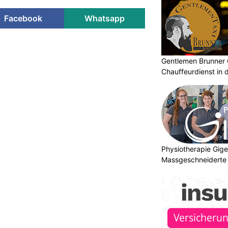
Facebook
Whatsapp
n mit Tennislegende Novak
Gentlemen Brunner 
ess und Longevity-
Chauffeurdienst in 
ON
ngevity Pathways vereint über drei
raining, achtsame Rituale und
. Im Rahmen der Weiterentwicklung
sentieren Aman und Novak Djokovic,
Wellness Advisor der Marke, ein
Physiotherapie Gig
ry Programm, das ab sofort in fünf
Massgeschneiderte 
inationen verfügbar ist.
Gesundheit
 des dreitägigen Retreats, das
 November im Amanyara leitete,
Racket-Training, Kraft- und
e regenerative Therapien mit