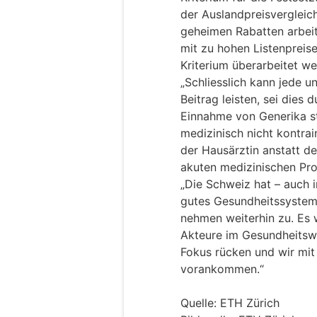
der Auslandpreisvergleich
geheimen Rabatten arbeit
mit zu hohen Listenpreise
Kriterium überarbeitet we
„Schliesslich kann jede u
Beitrag leisten, sei dies 
Einnahme von Generika st
medizinisch nicht kontrain
der Hausärztin anstatt des
akuten medizinischen Pr
„Die Schweiz hat – auch i
gutes Gesundheitssystem.
nehmen weiterhin zu. Es
Akteure im Gesundheitswe
Fokus rücken und wir mit
vorankommen.“
Quelle: ETH Zürich