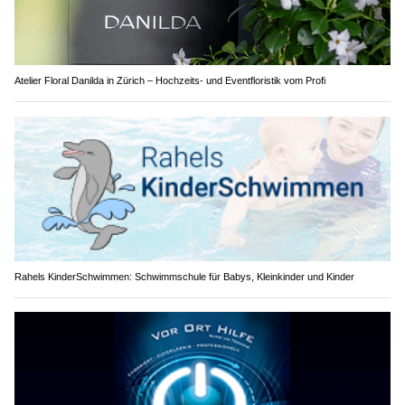
Atelier Floral Danilda in Zürich – Hochzeits- und Eventfloristik vom Profi
Rahels KinderSchwimmen: Schwimmschule für Babys, Kleinkinder und Kinder