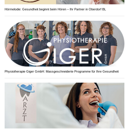
Hörmelodie: Gesundheit beginnt beim Hören – Ihr Partner in Oberdorf BL
Physiotherapie Giger GmbH: Massgeschneiderte Programme für Ihre Gesundheit