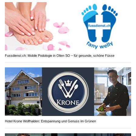
Fussdienst.ch: Mobile Podologie in Olten SO – für gesunde, schöne Füsse
Hotel Krone Wolfhalden: Entspannung und Genuss im Grünen