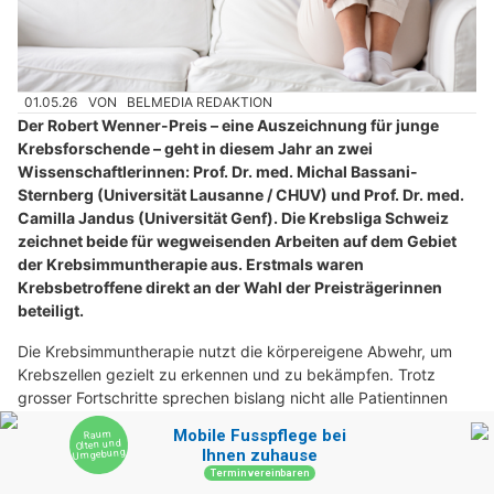
01.05.26
VON
BELMEDIA REDAKTION
Der Robert Wenner-Preis – eine Auszeichnung für junge
Krebsforschende – geht in diesem Jahr an zwei
Wissenschaftlerinnen: Prof. Dr. med. Michal Bassani-
Sternberg (Universität Lausanne / CHUV) und Prof. Dr. med.
Camilla Jandus (Universität Genf). Die Krebsliga Schweiz
zeichnet beide für wegweisenden Arbeiten auf dem Gebiet
der Krebsimmuntherapie aus. Erstmals waren
Krebsbetroffene direkt an der Wahl der Preisträgerinnen
beteiligt.
Die Krebsimmuntherapie nutzt die körpereigene Abwehr, um
Krebszellen gezielt zu erkennen und zu bekämpfen. Trotz
grosser Fortschritte sprechen bislang nicht alle Patientinnen
und Patienten gleich gut auf bestehende Therapien an. Die
Forschung sucht deshalb nach neuen Wegen, Immuntherapien
wirksamer, individueller und breiter zugänglich zu machen.
Zwei junge Wissenschafterinnen, die auf dem Gebiet