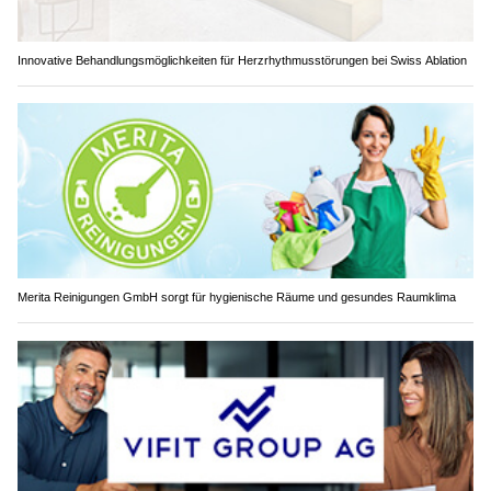
Innovative Behandlungsmöglichkeiten für Herzrhythmusstörungen bei Swiss Ablation
Merita Reinigungen GmbH sorgt für hygienische Räume und gesundes Raumklima