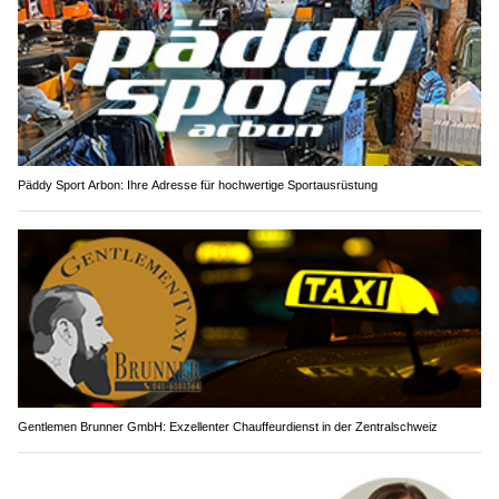
Päddy Sport Arbon: Ihre Adresse für hochwertige Sportausrüstung
Gentlemen Brunner GmbH: Exzellenter Chauffeurdienst in der Zentralschweiz