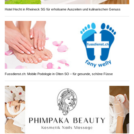
Hotel Hecht in Rheineck SG für erholsame Auszeiten und kulinarischen Genuss
Fussdienst.ch: Mobile Podologie in Olten SO – für gesunde, schöne Füsse