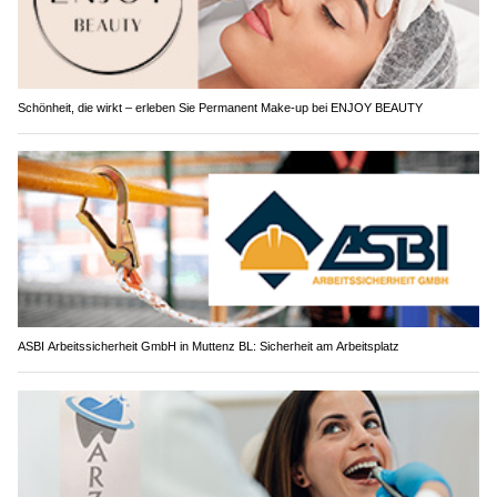
Schönheit, die wirkt – erleben Sie Permanent Make-up bei ENJOY BEAUTY
ASBI Arbeitssicherheit GmbH in Muttenz BL: Sicherheit am Arbeitsplatz