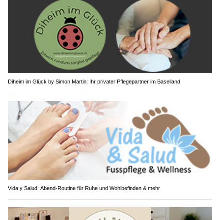
Diheim im Glück by Simon Martin: Ihr privater Pflegepartner im Baselland
Vida y Salud: Abend-Routine für Ruhe und Wohlbefinden & mehr