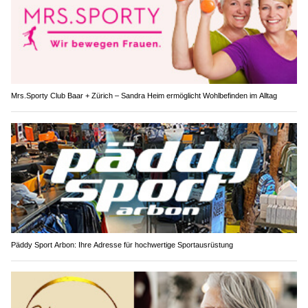
Mrs.Sporty Club Baar + Zürich – Sandra Heim ermöglicht Wohlbefinden im Alltag
Päddy Sport Arbon: Ihre Adresse für hochwertige Sportausrüstung