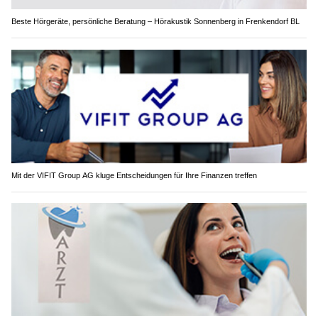
Beste Hörgeräte, persönliche Beratung – Hörakustik Sonnenberg in Frenkendorf BL
Mit der VIFIT Group AG kluge Entscheidungen für Ihre Finanzen treffen