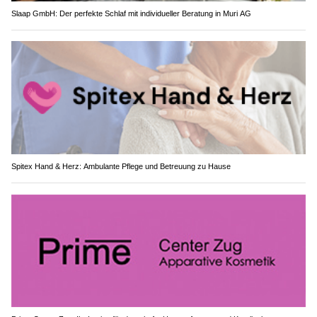
Slaap GmbH: Der perfekte Schlaf mit individueller Beratung in Muri AG
Spitex Hand & Herz: Ambulante Pflege und Betreuung zu Hause