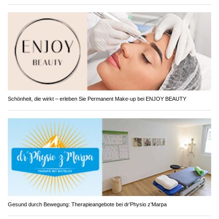
Schönheit, die wirkt – erleben Sie Permanent Make-up bei ENJOY BEAUTY
Gesund durch Bewegung: Therapieangebote bei dr’Physio z’Marpa