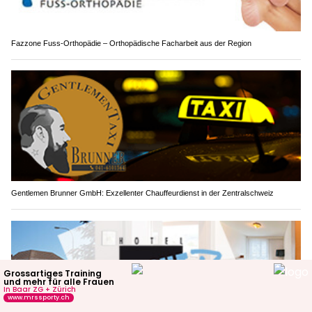
Fazzone Fuss-Orthopädie – Orthopädische Facharbeit aus der Region
Gentlemen Brunner GmbH: Exzellenter Chauffeurdienst in der Zentralschweiz