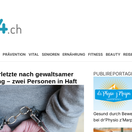
PRÄVENTION
VITAL
SENIOREN
ERNÄHRUNG
FITNESS
BEAUTY
REIS
rletzte nach gewaltsamer
PUBLIREPORTAG
g – zwei Personen in Haft
Gesund durch Bewe
bei dr’Physio z’Mar