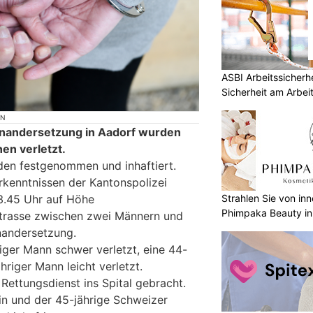
ASBI Arbeitssicherh
Sicherheit am Arbei
ON
einandersetzung in Aadorf wurden
en verletzt.
den festgenommen und inhaftiert.
kenntnissen der Kantonspolizei
Strahlen Sie von in
3.45 Uhr auf Höhe
Phimpaka Beauty in
strasse zwischen zwei Männern und
inandersetzung.
iger Mann schwer verletzt, eine 44-
hriger Mann leicht verletzt.
Rettungsdienst ins Spital gebracht.
in und der 45-jährige Schweizer