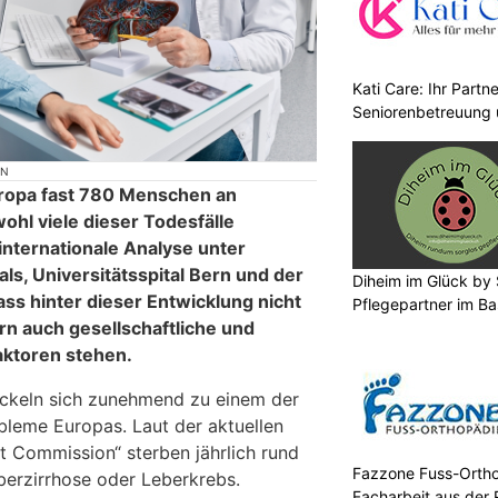
Kati Care: Ihr Partne
Seniorenbetreuung 
ON
uropa fast 780 Menschen an
hl viele dieser Todesfälle
internationale Analyse unter
als, Universitätsspital Bern und der
Diheim im Glück by S
dass hinter dieser Entwicklung nicht
Pflegepartner im Ba
rn auch gesellschaftliche und
aktoren stehen.
ckeln sich zunehmend zu einem der
leme Europas. Laut der aktuellen
 Commission“ sterben jährlich rund
Fazzone Fuss-Ortho
erzirrhose oder Leberkrebs.
Facharbeit aus der 