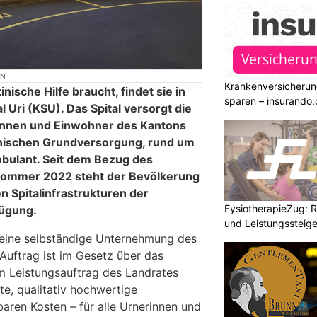
ON
Krankenversicherun
nische Hilfe braucht, findet sie in
sparen – insurando.
l Uri (KSU). Das Spital versorgt die
nnen und Einwohner des Kantons
inischen Grundversorgung, rund um
mbulant. Seit dem Bezug des
ommer 2022 steht der Bevölkerung
n Spitalinfrastrukturen der
FysiotherapieZug: Re
fügung.
und Leistungssteige
t eine selbständige Unternehmung des
 Auftrag ist im Gesetz über das
im Leistungsauftrag des Landrates
te, qualitativ hochwertige
aren Kosten – für alle Urnerinnen und