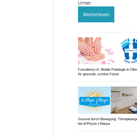
Urner.
Weiterlesen
Fussdienst.ch: Mobile Podologie in Olt
für gesunde, schöne Füsse
Gesund durch Bewegung: Therapieang
bei dr’Physio z’Marpa