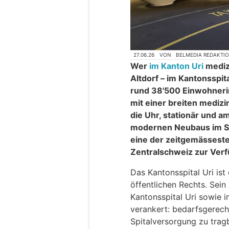
27.06.26
VON
BELMEDIA REDAKTI
Wer
im Kanton Uri
medizi
Altdorf – im Kantonsspita
rund 38'500 Einwohneri
mit einer breiten mediz
die Uhr, stationär und a
modernen Neubaus im S
eine der zeitgemässeste
Zentralschweiz zur Ver
Das Kantonsspital Uri is
öffentlichen Rechts. Sein
Kantonsspital Uri sowie 
verankert: bedarfsgerech
Spitalversorgung zu tragb