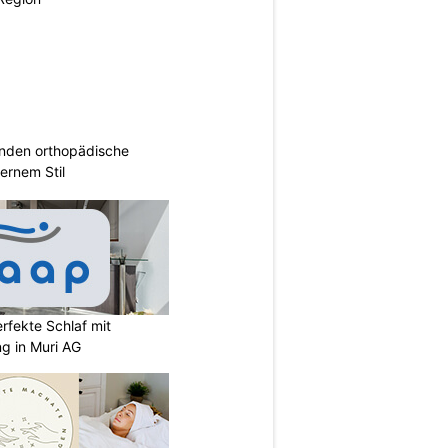
inden orthopädische
rnem Stil
rfekte Schlaf mit
ng in Muri AG