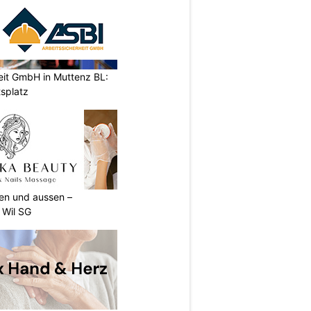
eit GmbH in Muttenz BL:
tsplatz
nen und aussen –
 Wil SG