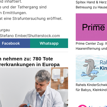
 inhaftiert.
Spitex Hand & Herz
e und der Tathergang sind
Betreuung zu Haus
 Ermittlungen.
t eine Strafuntersuchung eröffnet.
hurgau
© Stefano Ember/Shutterstock.com
Facebook
Whatsapp
Prime Center Zug: Ih
Haarentfernung und
 nehmen zu: 780 Tote
ererkrankungen in Europa
Rahels KinderSchw
für Babys, Kleinkin