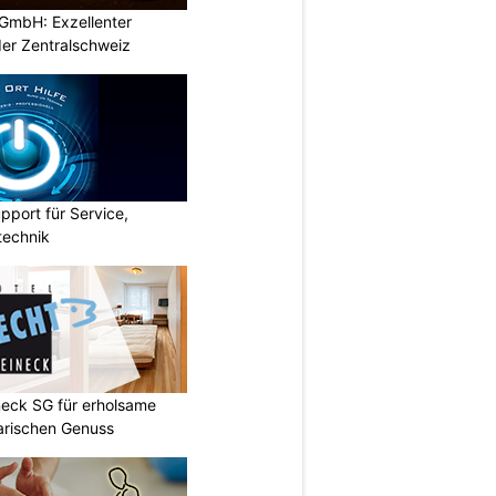
GmbH: Exzellenter
der Zentralschweiz
pport für Service,
technik
neck SG für erholsame
arischen Genuss