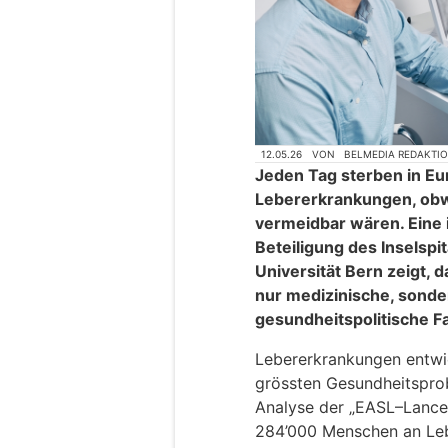
12.05.26
VON
BELMEDIA REDAKTI
Jeden Tag sterben in E
Lebererkrankungen, obwo
vermeidbar wären. Eine 
Beteiligung des Inselspit
Universität Bern zeigt, 
nur medizinische, sonde
gesundheitspolitische F
Lebererkrankungen entwi
grössten Gesundheitsprob
Analyse der „EASL–Lancet
284’000 Menschen an Leb