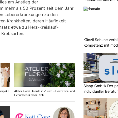
dies am Anstieg der
um mehr als 50 Prozent seit dem Jahr
ren Lebererkrankungen zu den
en Krankheiten, deren Häufigkeit
satz etwa zu Herz-Kreislauf-
 Krebsarten.
Künzli Schuhe verb
Kompetenz mit mode
Slaap GmbH: Der pe
individueller Beratu
himpaka
Atelier Floral Danilda in Zürich – Hochzeits- und
Eventfloristik vom Profi