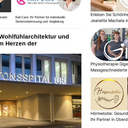
Erleben Sie Schönh
ivater
Kati Care: Ihr Partner für individuelle
Jeanette Machate in
Seniorenbetreuung und -begleitung
 Wohlfühlarchitektur und
m Herzen der
Physiotherapie Gig
Massgeschneiderte 
Gesundheit
Hörmelodie: Gesund
Ihr Partner in Oberd