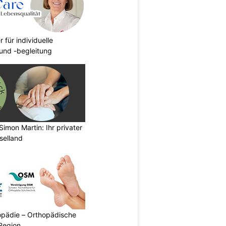
r für individuelle
und -begleitung
imon Martin: Ihr privater
selland
pädie – Orthopädische
Region