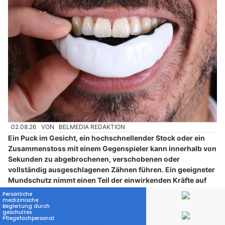
02.08.26
VON
BELMEDIA REDAKTION
Ein Puck im Gesicht, ein hochschnellender Stock oder ein
Zusammenstoss mit einem Gegenspieler kann innerhalb von
Sekunden zu abgebrochenen, verschobenen oder
vollständig ausgeschlagenen Zähnen führen. Ein geeigneter
Mundschutz nimmt einen Teil der einwirkenden Kräfte auf
und verteilt sie über eine grössere Fläche.
Voraussetzung ist eine präzise Passform. Ein zu lockeres
Modell stört beim Atmen und Sprechen, verrutscht im