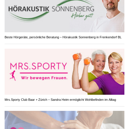
Beste Hörgeräte, persönliche Beratung – Hörakustik Sonnenberg in Frenkendorf BL
Mrs.Sporty Club Baar + Zürich – Sandra Heim ermöglicht Wohlbefinden im Alltag