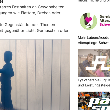
medizinische und o
el
 starres Festhalten an Gewohnheiten
ngen wie Flattern, Drehen oder
mte Gegenstände oder Themen
it gegenüber Licht, Geräuschen oder
Mehr Lebensfreude 
Alterspflege-Schwe
FysiotherapieZug: Re
und Leistungssteige