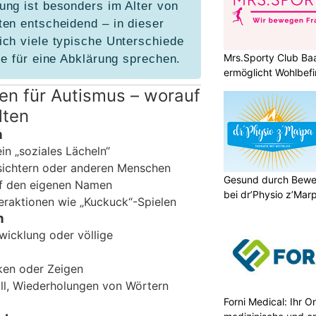
ung ist besonders im Alter von
ten entscheidend – in dieser
ich viele typische Unterschiede
Mrs.Sporty Club Ba
ie für eine Abklärung sprechen.
ermöglicht Wohlbefi
en für Autismus – worauf
lten
n
in „soziales Lächeln“
sichtern oder anderen Menschen
Gesund durch Bewe
uf den eigenen Namen
bei dr’Physio z’Mar
teraktionen wie „Kuckuck“-Spielen
n
icklung oder völlige
en oder Zeigen
ll, Wiederholungen von Wörtern
Forni Medical: Ihr O