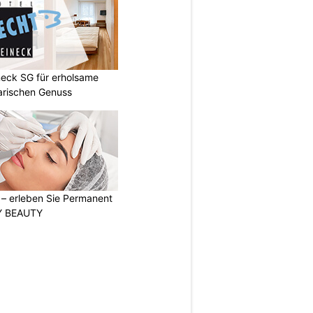
neck SG für erholsame
arischen Genuss
t – erleben Sie Permanent
Y BEAUTY