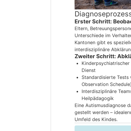
Diagnoseprozess
Erster Schritt: Beo
Eltern, Betreuungsperso
Unterschiede im Verhalten
Kantonen gibt es spezie
interdisziplinäre Abklärun
Zweiter Schritt: Ab
Kinderpsychiatrischer
Dienst
Standardisierte Tests
Observation Schedule
Interdisziplinäre Tea
Heilpädagogik
Eine Autismusdiagnose dar
gestellt werden – ideale
Umfeld des Kindes.