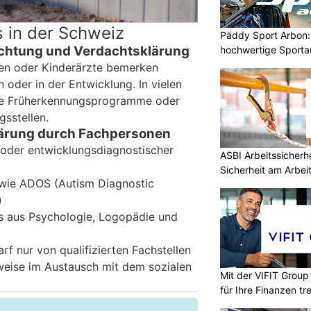
 in der Schweiz
Päddy Sport Arbon: 
bachtung und Verdachtsklärung
hochwertige Sporta
nen oder Kinderärzte bemerken
 oder in der Entwicklung. In vielen
lle Früherkennungsprogramme oder
gsstellen.
klärung durch Fachpersonen
 oder entwicklungsdiagnostischer
ASBI Arbeitssicherh
Sicherheit am Arbei
 wie ADOS (Autism Diagnostic
)
ms aus Psychologie, Logopädie und
f nur von qualifizierten Fachstellen
rweise im Austausch mit dem sozialen
Mit der VIFIT Grou
für Ihre Finanzen tr