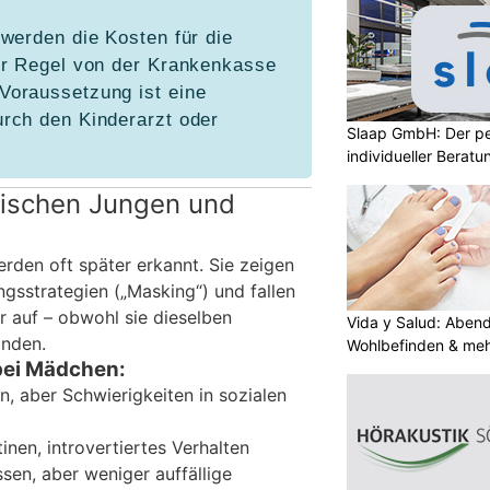
werden die Kosten für die
er Regel von der Krankenkasse
oraussetzung ist eine
rch den Kinderarzt oder
Slaap GmbH: Der pe
individueller Beratu
ischen Jungen und
den oft später erkannt. Sie zeigen
gsstrategien („Masking“) und fallen
r auf – obwohl sie dieselben
Vida y Salud: Aben
inden.
Wohlbefinden & me
bei Mädchen:
 aber Schwierigkeiten in sozialen
nen, introvertiertes Verhalten
sen, aber weniger auffällige