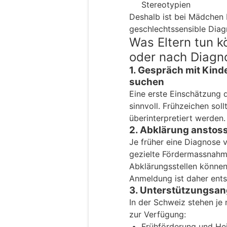
Stereotypien
Deshalb ist bei Mädchen
geschlechts­sensible Diag
Was Eltern tun k
oder nach Diagn
1. Gespräch mit Kind
suchen
Eine erste Einschätzung 
sinnvoll. Frühzeichen sol
überinterpretiert werden.
2. Abklärung anstos
Je früher eine Diagnose v
gezielte Fördermassnahme
Abklärungsstellen könne
Anmeldung ist daher ent
3. Unterstützungsan
In der Schweiz stehen j
zur Verfügung:
Frühförderung und He