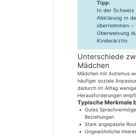
Tipp:
In der Schweiz 
Abklärung in d
übernommen – V
Überweisung du
Kinderärztin.
Unterschiede zw
Mädchen
Mädchen mit Autismus wer
häufiger soziale Anpassun
dadurch im Alltag wenige
Herausforderungen empf
Typische Merkmale 
Gutes Sprachvermögen,
Beziehungen
Stark angepasste Routi
Ungewöhnliche Interes