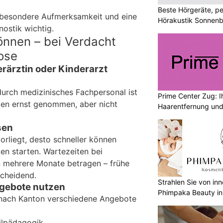
Beste Hörgeräte, pe
 besondere Aufmerksamkeit und eine
Hörakustik Sonnenb
nostik wichtig.
önnen – bei Verdacht
ose
erärztin oder Kinderarzt
durch medizinisches Fachpersonal ist
Prime Center Zug: Ih
lten ernst genommen, aber nicht
Haarentfernung und
sen
orliegt, desto schneller können
n starten. Wartezeiten bei
n mehrere Monate betragen – frühe
scheidend.
Strahlen Sie von in
gebote nutzen
Phimpaka Beauty in
e nach Kanton verschiedene Angebote
ilpädagogik