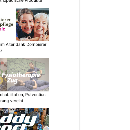
rthopädische Produkte
im Alter dank Dornbierer
iz
habilitation, Prävention
rung vereint