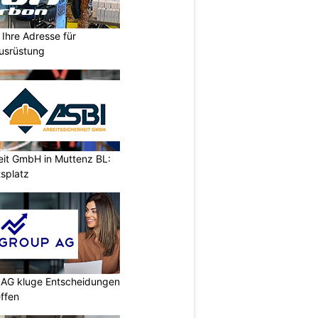
Ihre Adresse für
usrüstung
eit GmbH in Muttenz BL:
tsplatz
p AG kluge Entscheidungen
effen