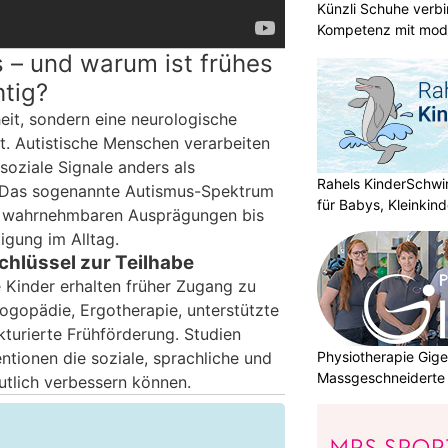
Künzli Schuhe verb
Kompetenz mit mode
 – und warum ist frühes
tig?
eit, sondern eine neurologische
. Autistische Menschen verarbeiten
soziale Signale anders als
Rahels KinderSchw
 Das sogenannte Autismus-Spektrum
für Babys, Kleinkin
um wahrnehmbaren Ausprägungen bis
tigung im Alltag.
chlüssel zur Teilhabe
e Kinder erhalten früher Zugang zu
Logopädie, Ergotherapie, unterstützte
turierte Frühförderung. Studien
Physiotherapie Gig
entionen die soziale, sprachliche und
Massgeschneiderte 
utlich verbessern können.
Gesundheit