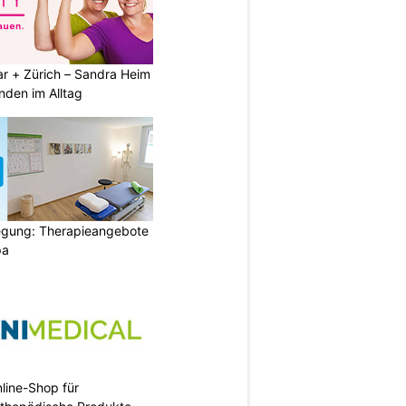
ar + Zürich – Sandra Heim
nden im Alltag
gung: Therapieangebote
pa
nline-Shop für