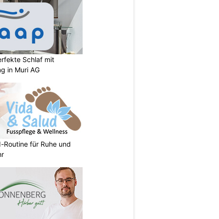
rfekte Schlaf mit
ng in Muri AG
d-Routine für Ruhe und
hr