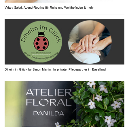
Vida y Salud: Abend-Routine für Ruhe und Wohlbefinden & mehr
Diheim im Glück by Simon Martin: Ihr privater Pflegepartner im Baselland