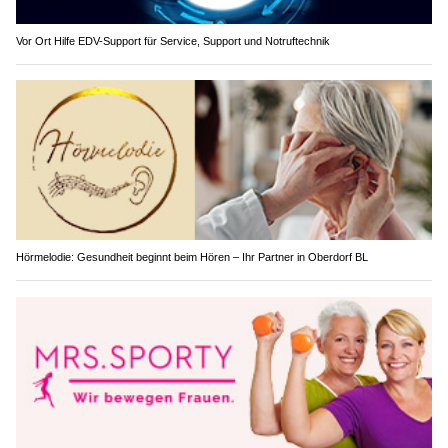
Vor Ort Hilfe EDV-Support für Service, Support und Notruftechnik
Hörmelodie: Gesundheit beginnt beim Hören – Ihr Partner in Oberdorf BL