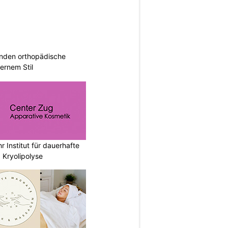
inden orthopädische
rnem Stil
r Institut für dauerhafte
 Kryolipolyse