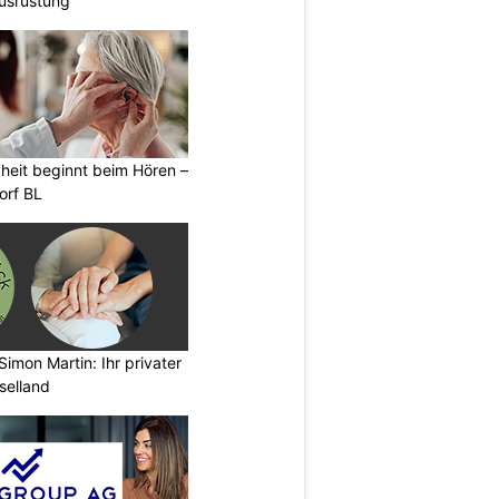
usrüstung
heit beginnt beim Hören –
orf BL
imon Martin: Ihr privater
selland