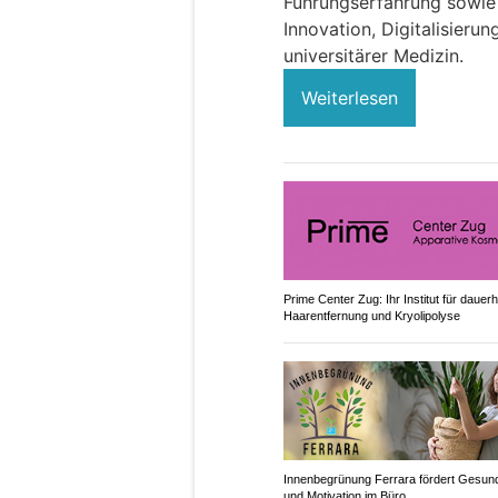
Führungserfahrung sowie
Innovation, Digitalisieru
universitärer Medizin.
Weiterlesen
Prime Center Zug: Ihr Institut für dauerh
Haarentfernung und Kryolipolyse
Innenbegrünung Ferrara fördert Gesund
und Motivation im Büro