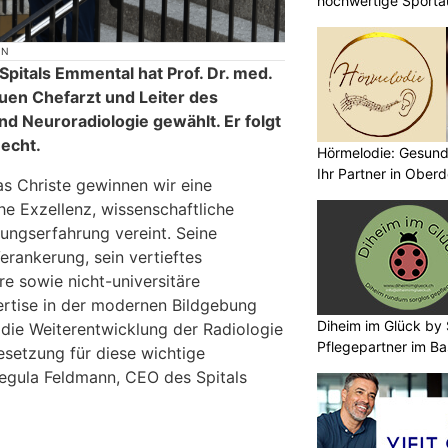
hochwertige Sporta
ON
pitals Emmental hat Prof. Dr. med.
en Chefarzt und Leiter des
und Neuroradiologie gewählt. Er folgt
necht.
Hörmelodie: Gesund
Ihr Partner in Oberd
as Christe gewinnen wir eine
che Exzellenz, wissenschaftliche
rungserfahrung vereint. Seine
erankerung, sein vertieftes
re sowie nicht-universitäre
ertise in der modernen Bildgebung
Diheim im Glück by S
die Weiterentwicklung der Radiologie
Pflegepartner im Ba
esetzung für diese wichtige
Regula Feldmann, CEO des Spitals