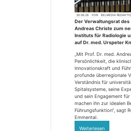
30.06.26
VON
BELMEDIA REDAKTI
Der Verwaltungsrat des S
Andreas Christe zum neu
Instituts für Radiologie 
auf Dr. med. Urspeter K
„Mit Prof. Dr. med. Andre
Persönlichkeit, die klinis
Innovationskraft und Füh
profunde überregionale V
Verständnis für universitä
Spitalsysteme, seine Exp
und sein Engagement für 
machen ihn zur idealen B
Führungsfunktion“, sagt 
Emmental.
Weiterlesen