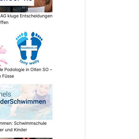
p AG kluge Entscheidungen
effen
le Podologie in Olten SO –
e Füsse
immen: Schwimmschule
der und Kinder