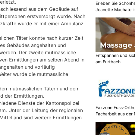
rletzt.
Erleben Sie Schönh
anschliessend aus dem Gebäude auf
Jeanette Machate in
rittpersonen erstversorgt wurde. Nach
tzkräfte wurde er mit einer Ambulanz
lichen Täter konnte nach kurzer Zeit
des Gebäudes angehalten und
werden. Der zweite mutmassliche
Entspannen und sic
iven Ermittlungen am selben Abend in
am Furtbach
ngehalten und vorläufig
iter wurde die mutmassliche
den mutmasslichen Tätern und dem
d der Ermittlungen.
hiedene Dienste der Kantonspolizei
Fazzone Fuss-Ortho
m. Unter der Leitung der regionalen
Facharbeit aus der 
Mittelland sind weitere Ermittlungen