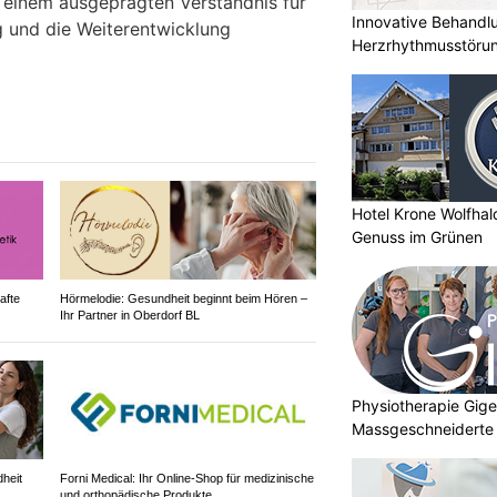
 einem ausgeprägten Verständnis für
Innovative Behandl
ng und die Weiterentwicklung
Herzrhythmusstörun
Hotel Krone Wolfha
Genuss im Grünen
afte
Hörmelodie: Gesundheit beginnt beim Hören –
Ihr Partner in Oberdorf BL
Physiotherapie Gig
Massgeschneiderte 
Gesundheit
heit
Forni Medical: Ihr Online-Shop für medizinische
und orthopädische Produkte