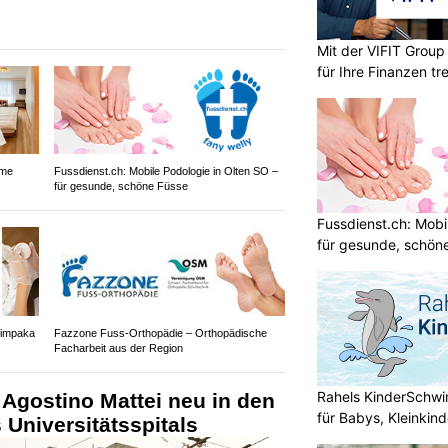
Mit der VIFIT Grou
für Ihre Finanzen tr
ame
Fussdienst.ch: Mobile Podologie in Olten SO –
für gesunde, schöne Füsse
Fussdienst.ch: Mobi
für gesunde, schön
himpaka
Fazzone Fuss-Orthopädie – Orthopädische
Facharbeit aus der Region
Rahels KinderSchw
 Agostino Mattei neu in den
für Babys, Kleinkin
 Universitätsspitals