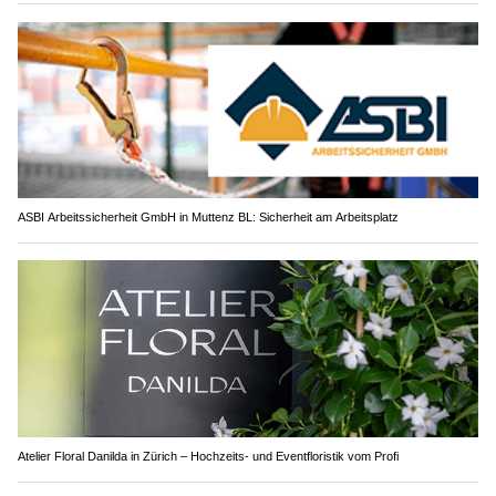
ASBI Arbeitssicherheit GmbH in Muttenz BL: Sicherheit am Arbeitsplatz
Atelier Floral Danilda in Zürich – Hochzeits- und Eventfloristik vom Profi