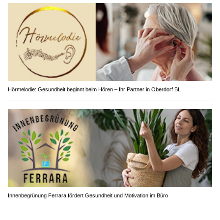
Hörmelodie: Gesundheit beginnt beim Hören – Ihr Partner in Oberdorf BL
Innenbegrünung Ferrara fördert Gesundheit und Motivation im Büro