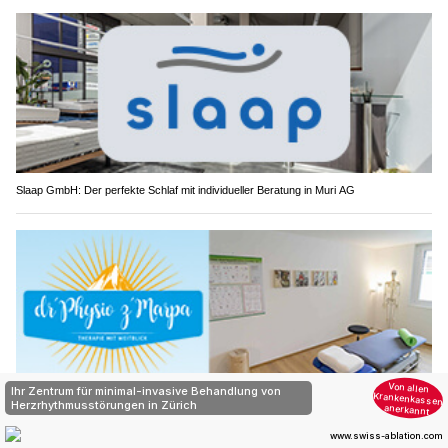
Slaap GmbH: Der perfekte Schlaf mit individueller Beratung in Muri AG
Gesund durch Bewegung: Therapieangebote bei dr’Physio z’Marpa