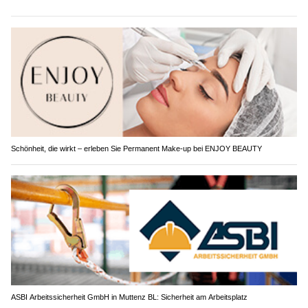
Schönheit, die wirkt – erleben Sie Permanent Make-up bei ENJOY BEAUTY
ASBI Arbeitssicherheit GmbH in Muttenz BL: Sicherheit am Arbeitsplatz