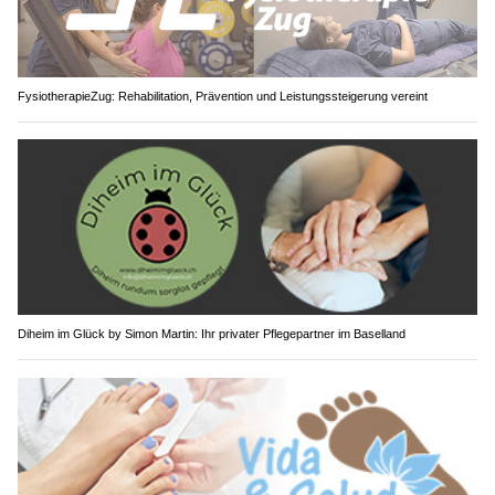
FysiotherapieZug: Rehabilitation, Prävention und Leistungssteigerung vereint
Diheim im Glück by Simon Martin: Ihr privater Pflegepartner im Baselland