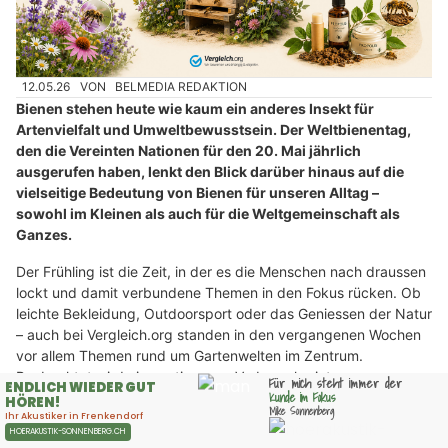
12.05.26
VON
BELMEDIA REDAKTION
Bienen stehen heute wie kaum ein anderes Insekt für
Artenvielfalt und Umweltbewusstsein. Der Weltbienentag,
den die Vereinten Nationen für den 20. Mai jährlich
ausgerufen haben, lenkt den Blick darüber hinaus auf die
vielseitige Bedeutung von Bienen für unseren Alltag –
sowohl im Kleinen als auch für die Weltgemeinschaft als
Ganzes.
Der Frühling ist die Zeit, in der es die Menschen nach draussen
lockt und damit verbundene Themen in den Fokus rücken. Ob
leichte Bekleidung, Outdoorsport oder das Geniessen der Natur
– auch bei Vergleich.org standen in den vergangenen Wochen
vor allem Themen rund um Gartenwelten im Zentrum.
Beobachtet wird ein gestiegenes Verbraucherinteresse an
Produktgruppen rund um Gartenarbeit und Outdoorgenuss.
Anlässlich des Weltbienentags rücken nun die gelb-schwarz
gestreiften Insekten in den Fokus.