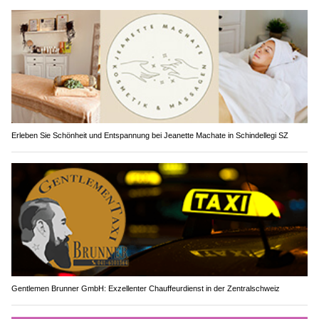
Erleben Sie Schönheit und Entspannung bei Jeanette Machate in Schindellegi SZ
Gentlemen Brunner GmbH: Exzellenter Chauffeurdienst in der Zentralschweiz