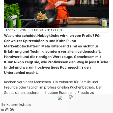
17.07.26
VON
BELMEDIA REDAKTION
Was unterscheidet Hobbyköche wirklich von Profis? Für
Schweizer Spitzenköchin und Kuhn Rikon
Markenbotschafterin Meta Hiltebrand sind es nicht nur
Erfahrung und Technik, sondern vor allem Leidenschaft,
Handwerk und die richtigen Werkzeuge. Gemeinsam mit
Kuhn Rikon zeigt sie, wie Profiwissen den Weg in jede Küche
findet und warum hochwertiges Kochgeschirr den
Unterschied macht.
Kochen verbindet Menschen. Ob zuhause für Familie und
Freunde oder täglich im professionellen Küchenbetrieb. Der
Spass daran, anderen mit gutem Essen eine Freude zu
bereiten, ist derselbe. Für die Schweizer Spitzenköchin und
Kuhn Rikon Markenbotschafterin Meta Hiltebrand liegt genau
darin die Brücke zwischen Hobby- und Profiküche.