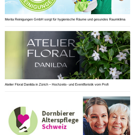
Merita Reinigungen GmbH sorgt für hygienische Räume und gesundes Raumklima
Atelier Floral Danilda in Zürich – Hochzeits- und Eventfloristik vom Profi