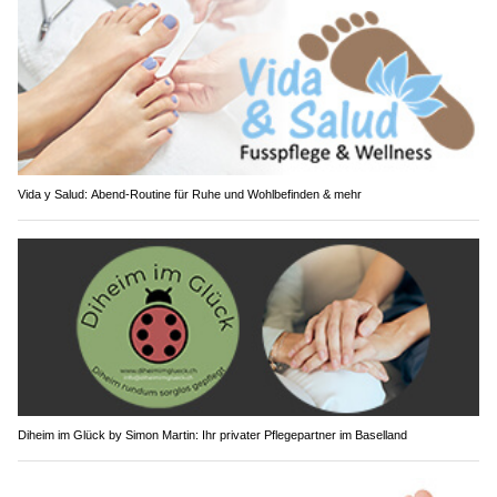
Vida y Salud: Abend-Routine für Ruhe und Wohlbefinden & mehr
Diheim im Glück by Simon Martin: Ihr privater Pflegepartner im Baselland