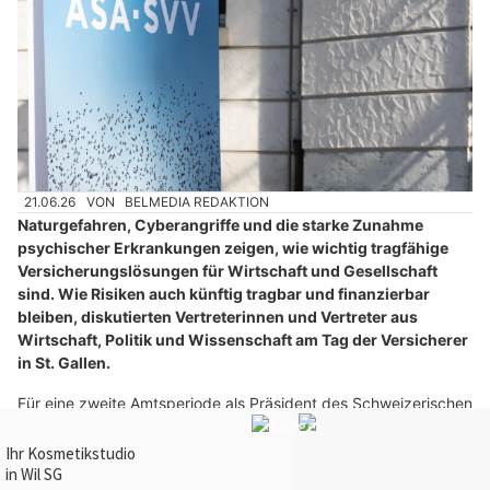
21.06.26
VON
BELMEDIA REDAKTION
Naturgefahren, Cyberangriffe und die starke Zunahme
psychischer Erkrankungen zeigen, wie wichtig tragfähige
Versicherungslösungen für Wirtschaft und Gesellschaft
sind. Wie Risiken auch künftig tragbar und finanzierbar
bleiben, diskutierten Vertreterinnen und Vertreter aus
Wirtschaft, Politik und Wissenschaft am Tag der Versicherer
in St. Gallen.
Für eine zweite Amtsperiode als Präsident des Schweizerischen
Versicherungsverbandes SVV bestätigt wurde Stefan Mäder.
Neu in den Vorstand gewählt wurden Mirjam Bamberger, Patric
Deflorin und Peter Giger.