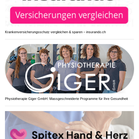
Krankenversicherungsschutz vergleichen & sparen – insurando.ch
Physiotherapie Giger GmbH: Massgeschneiderte Programme für Ihre Gesundheit