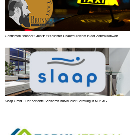
Gentlemen Brunner GmbH: Exzellenter Chauffeurdienst in der Zentralschweiz
Slaap GmbH: Der perfekte Schlaf mit individueller Beratung in Muri AG