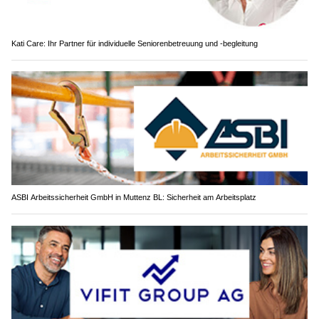
Kati Care: Ihr Partner für individuelle Seniorenbetreuung und -begleitung
ASBI Arbeitssicherheit GmbH in Muttenz BL: Sicherheit am Arbeitsplatz