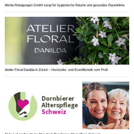
Merita Reinigungen GmbH sorgt für hygienische Räume und gesundes Raumklima
Atelier Floral Danilda in Zürich – Hochzeits- und Eventfloristik vom Profi