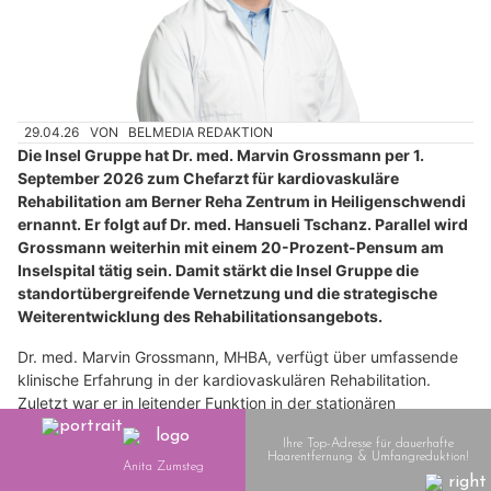
29.04.26
VON
BELMEDIA REDAKTION
Die Insel Gruppe hat Dr. med. Marvin Grossmann per 1.
September 2026 zum Chefarzt für kardiovaskuläre
Rehabilitation am Berner Reha Zentrum in Heiligenschwendi
ernannt. Er folgt auf Dr. med. Hansueli Tschanz. Parallel wird
Grossmann weiterhin mit einem 20-Prozent-Pensum am
Inselspital tätig sein. Damit stärkt die Insel Gruppe die
standortübergreifende Vernetzung und die strategische
Weiterentwicklung des Rehabilitationsangebots.
Dr. med. Marvin Grossmann, MHBA, verfügt über umfassende
klinische Erfahrung in der kardiovaskulären Rehabilitation.
Zuletzt war er in leitender Funktion in der stationären
kardiovaskulären Rehabilitation am Inselspital tätig. Darüber
hinaus übernahm er Aufgaben als Kaderarzt in der ambulanten
Rehabilitation sowie in der Sprechstunde für Sportmedizin.