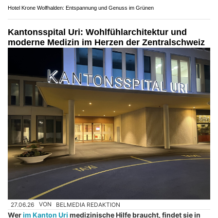
Hotel Krone Wolfhalden: Entspannung und Genuss im Grünen
Kantonsspital Uri: Wohlfühlarchitektur und
moderne Medizin im Herzen der Zentralschweiz
27.06.26
VON
BELMEDIA REDAKTION
Wer
im Kanton Uri
medizinische Hilfe braucht, findet sie in