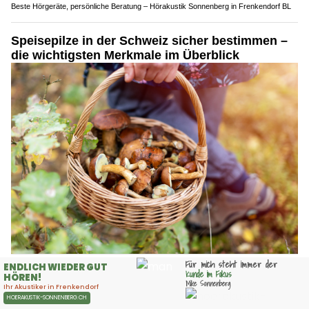
Beste Hörgeräte, persönliche Beratung – Hörakustik Sonnenberg in Frenkendorf BL
Speisepilze in der Schweiz sicher bestimmen –
die wichtigsten Merkmale im Überblick
03.08.26
VON
BELMEDIA REDAKTION
Steinpilze unter Fichten, goldgelbe Eierschwämme im Moos
oder stattliche Parasole am Waldrand: In der Schweiz
wachsen zahlreiche wohlschmeckende Speisepilze. Viele