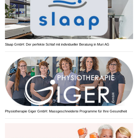
Slaap GmbH: Der perfekte Schlaf mit individueller Beratung in Muri AG
Physiotherapie Giger GmbH: Massgeschneiderte Programme für Ihre Gesundheit