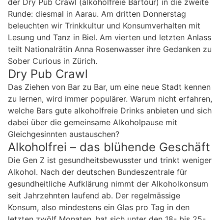
der Dry Pub Crawl (alkoholfreie Bartour) in die zweite
Runde: diesmal in Aarau. Am dritten Donnerstag
beleuchten wir Trinkkultur und Konsumverhalten mit
Lesung und Tanz in Biel. Am vierten und letzten Anlass
teilt Nationalrätin Anna Rosenwasser ihre Gedanken zu
Sober Curious in Zürich.
Dry Pub Crawl
Das Ziehen von Bar zu Bar, um eine neue Stadt kennen
zu lernen, wird immer populärer. Warum nicht erfahren,
welche Bars gute alkoholfreie Drinks anbieten und sich
dabei über die gemeinsame Alkoholpause mit
Gleichgesinnten austauschen?
Alkoholfrei – das blühende Geschäft
Die Gen Z ist gesundheitsbewusster und trinkt weniger
Alkohol. Nach der deutschen Bundeszentrale für
gesundheitliche Aufklärung nimmt der Alkoholkonsum
seit Jahrzehnten laufend ab. Der regelmässige
Konsum, also mindestens ein Glas pro Tag in den
letzten zwölf Monaten, hat sich unter den 18- bis 25-