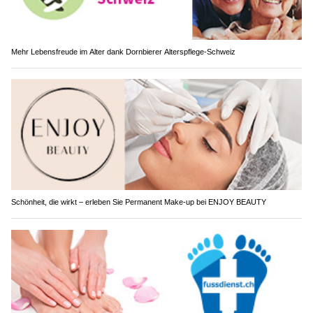
Mehr Lebensfreude im Alter dank Dornbierer Alterspflege-Schweiz
Schönheit, die wirkt – erleben Sie Permanent Make-up bei ENJOY BEAUTY