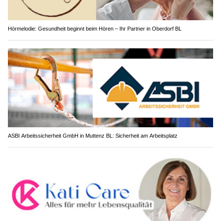
Hörmelodie: Gesundheit beginnt beim Hören – Ihr Partner in Oberdorf BL
ASBI Arbeitssicherheit GmbH in Muttenz BL: Sicherheit am Arbeitsplatz