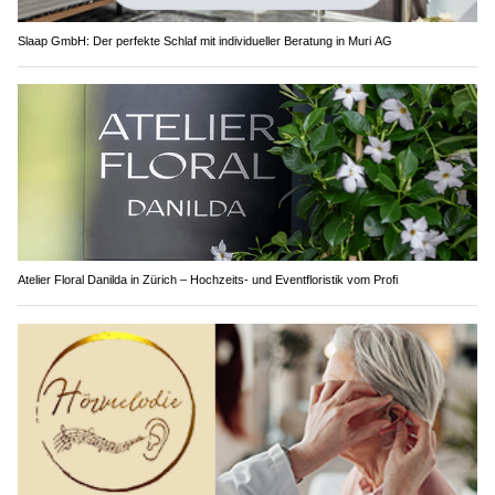
Slaap GmbH: Der perfekte Schlaf mit individueller Beratung in Muri AG
Atelier Floral Danilda in Zürich – Hochzeits- und Eventfloristik vom Profi