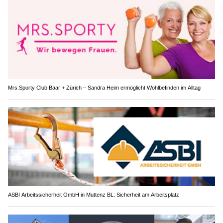
Mrs.Sporty Club Baar + Zürich – Sandra Heim ermöglicht Wohlbefinden im Alltag
ASBI Arbeitssicherheit GmbH in Muttenz BL: Sicherheit am Arbeitsplatz