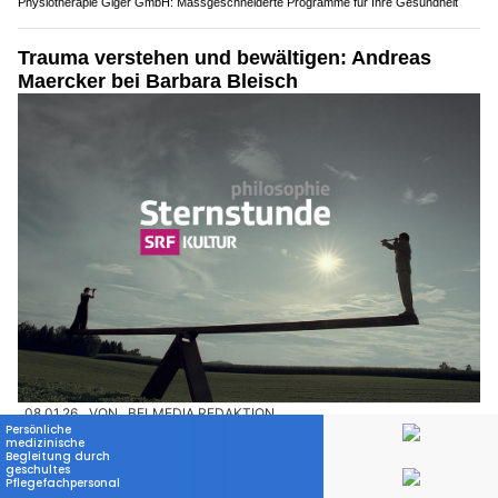
Physiotherapie Giger GmbH: Massgeschneiderte Programme für Ihre Gesundheit
Trauma verstehen und bewältigen: Andreas
Maercker bei Barbara Bleisch
08.01.26
VON
BELMEDIA REDAKTION
Andreas Maercker ist einer der renommiertesten
Traumaforscher der Welt – und hat als politischer Häftling
selbst Traumatisches erlebt.