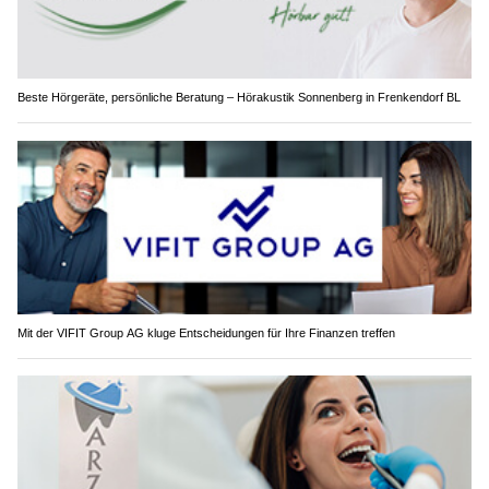
Beste Hörgeräte, persönliche Beratung – Hörakustik Sonnenberg in Frenkendorf BL
Mit der VIFIT Group AG kluge Entscheidungen für Ihre Finanzen treffen