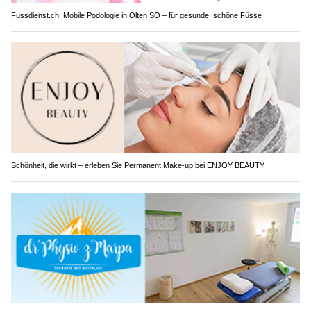
Fussdienst.ch: Mobile Podologie in Olten SO – für gesunde, schöne Füsse
Schönheit, die wirkt – erleben Sie Permanent Make-up bei ENJOY BEAUTY