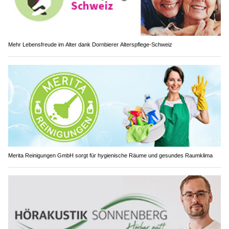
Mehr Lebensfreude im Alter dank Dornbierer Alterspflege-Schweiz
Merita Reinigungen GmbH sorgt für hygienische Räume und gesundes Raumklima